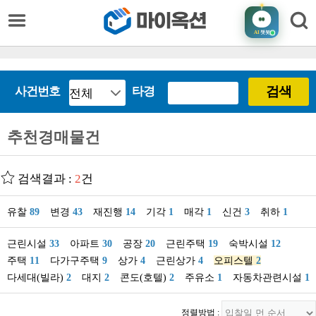
AI
챗봇
검색
사건번호
타경
추천경매물건
검색결과 :
2
건
유찰
89
변경
43
재진행
14
기각
1
매각
1
신건
3
취하
1
근린시설
33
아파트
30
공장
20
근린주택
19
숙박시설
12
주택
11
다가구주택
9
상가
4
근린상가
4
오피스텔
2
다세대(빌라)
2
대지
2
콘도(호텔)
2
주유소
1
자동차관련시설
1
정렬방법 :