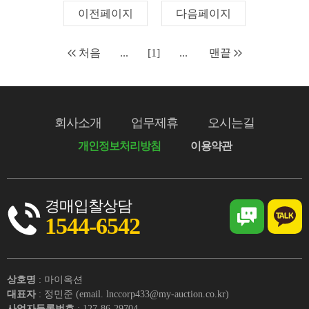
이전페이지
다음페이지
처음
...
[1]
...
맨끝
회사소개
업무제휴
오시는길
개인정보처리방침
이용약관
경매입찰상담
1544-6542
상호명
: 마이옥션
대표자
: 정민준 (email. lnccorp433@my-auction.co.kr)
사업자등록번호
: 127-86-29704