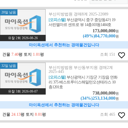
20일 남음
부산지방법원 경매8계 2025-22089
[오피스텔]
부산광역시 중구 중앙동4가 19
서린엘마르 센트로 뷰 14층103동1404호
173,000,000
원
(49%)84,770,000
원
유찰 2회 2026-08-26
마이옥션에서 추천하는 경매물건입니다
건물
7.40
평 토지
1.01
평
조회 151
32일 남음
부산지방법원 부산동부지원 경매2계
2025-445
[오피스텔]
부산광역시 기장군 기장읍 연화
리 375 베스트루이스해밀턴오션테라스 10
층1201호
유찰 3회 2026-09-07
738,000,000
원
(34%)253,134,000
원
마이옥션에서 추천하는 경매물건입니다
건물
24.13
평 토지
8.01
평
조회 465