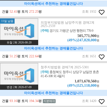
마이옥션에서 추천하는 경매물건입니다
건물
52.41
평 토지
272.25
평
조회 1932
11일 남음
의정부지방법원 남양주지원 경매2계
2025-2559
[주택]
경기도 가평군 상면 행현리 770-9
505,771,900
원
(49%)247,828,000
원
유찰 2회 2026-08-20
마이옥션에서 추천하는 경매물건입니다
건물
51.25
평 토지
222.64
평
조회 1651
청주지방법원 경매7계 2025-5301
[주택]
충청북도 청주시 상당구 남일면 효촌
리 45-108 외 4필지
1,071,670,560
원
(49%)525,118,000
원
변경 2회 2026-07-09
마이옥션에서 추천하는 경매물건입니다
건물
93.16
평 토지
194.34
평
조회 1420
지분매각