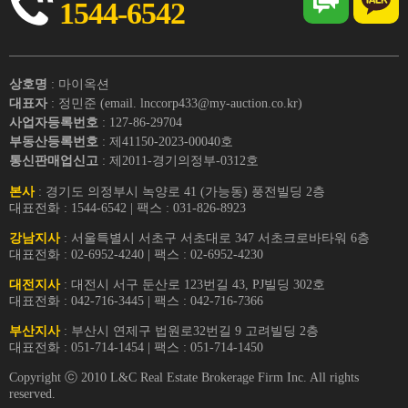
1544-6542
상호명
: 마이옥션
대표자
: 정민준 (email. lnccorp433@my-auction.co.kr)
사업자등록번호
: 127-86-29704
부동산등록번호
: 제41150-2023-00040호
통신판매업신고
: 제2011-경기의정부-0312호
본사
: 경기도 의정부시 녹양로 41 (가능동) 풍전빌딩 2층
대표전화 : 1544-6542 | 팩스 : 031-826-8923
강남지사
: 서울특별시 서초구 서초대로 347 서초크로바타워 6층
대표전화 : 02-6952-4240 | 팩스 : 02-6952-4230
대전지사
: 대전시 서구 둔산로 123번길 43, PJ빌딩 302호
대표전화 : 042-716-3445 | 팩스 : 042-716-7366
부산지사
: 부산시 연제구 법원로32번길 9 고려빌딩 2층
대표전화 : 051-714-1454 | 팩스 : 051-714-1450
Copyright ⓒ 2010 L&C Real Estate Brokerage Firm Inc. All rights
reserved.