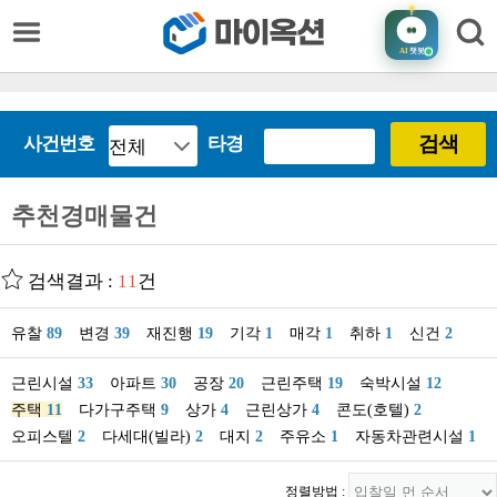
AI
챗봇
검색
사건번호
타경
추천경매물건
검색결과 :
11
건
유찰
89
변경
39
재진행
19
기각
1
매각
1
취하
1
신건
2
근린시설
33
아파트
30
공장
20
근린주택
19
숙박시설
12
주택
11
다가구주택
9
상가
4
근린상가
4
콘도(호텔)
2
오피스텔
2
다세대(빌라)
2
대지
2
주유소
1
자동차관련시설
1
정렬방법 :