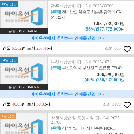
10일 남음
광주지방법원 경매5계 2025-33209
[주택]
전라남도 화순군 화순읍 광덕리 66-1
외 1필지
1,031,739,360
원
(56%)577,775,000
원
유찰 2회 2026-08-19
마이옥션에서 추천하는 경매물건입니다
건물
53.62
평 토지
231.41
평
조회 366
24일 남음
부산지방법원 경매6계 2025-1671
[주택]
부산광역시 부산진구 초읍동 528-40
306,596,360
원
(49%)150,232,000
원
유찰 2회 2026-09-02
마이옥션에서 추천하는 경매물건입니다
건물
40.03
평 토지
39.02
평
조회 1169
1일 남음
창원지방법원 통영지원 경매6계 2025-
21700
[주택]
경상남도 거제시 아주동 1488-11