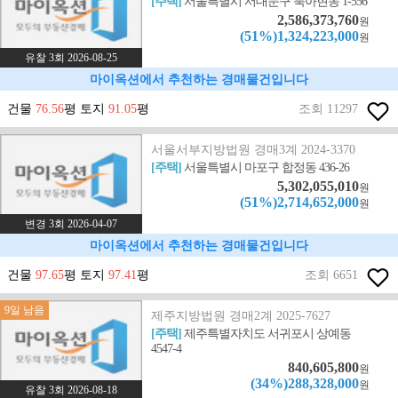
[주택]
서울특별시 서대문구 북아현동 1-556
2,586,373,760
원
(51%)1,324,223,000
원
유찰 3회 2026-08-25
마이옥션에서 추천하는 경매물건입니다
건물
76.56
평 토지
91.05
평
조회 11297
서울서부지방법원 경매3계 2024-3370
[주택]
서울특별시 마포구 합정동 436-26
5,302,055,010
원
(51%)2,714,652,000
원
변경 3회 2026-04-07
마이옥션에서 추천하는 경매물건입니다
건물
97.65
평 토지
97.41
평
조회 6651
9일 남음
제주지방법원 경매2계 2025-7627
[주택]
제주특별자치도 서귀포시 상예동
4547-4
840,605,800
원
(34%)288,328,000
원
유찰 3회 2026-08-18