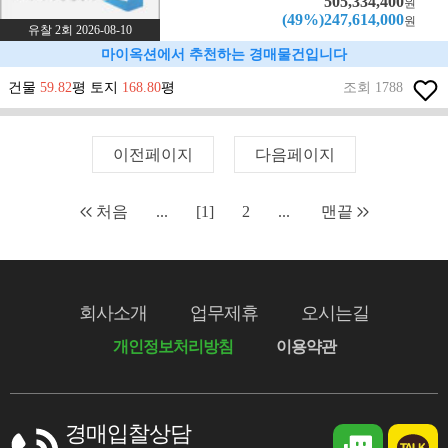
505,334,400
원
(49%)247,614,000
원
유찰 2회 2026-08-10
마이옥션에서 추천하는 경매물건입니다
건물
59.82
평 토지
168.80
평
조회 1788
이전페이지
다음페이지
처음
...
[1]
2
...
맨끝
회사소개
업무제휴
오시는길
개인정보처리방침
이용약관
경매입찰상담