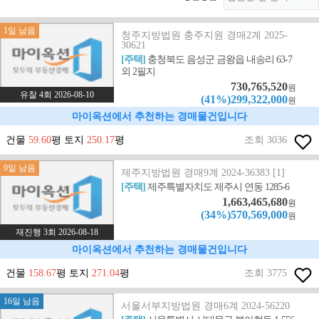
1일 남음
청주지방법원 충주지원 경매2계 2025-
30621
[주택]
충청북도 음성군 금왕읍 내송리 63-7
외 2필지
730,765,520
원
유찰 4회 2026-08-10
(41%)299,322,000
원
마이옥션에서 추천하는 경매물건입니다
건물
59.60
평 토지
250.17
평
조회 3036
9일 남음
제주지방법원 경매9계 2024-36383 [1]
[주택]
제주특별자치도 제주시 연동 1285-6
1,663,465,680
원
(34%)570,569,000
원
재진행 3회 2026-08-18
마이옥션에서 추천하는 경매물건입니다
건물
158.67
평 토지
271.04
평
조회 3775
16일 남음
서울서부지방법원 경매6계 2024-56220