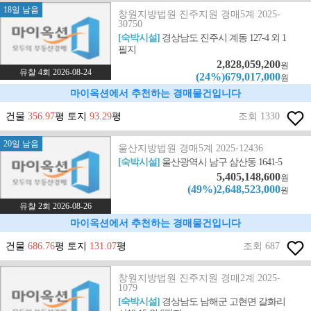
18일 남음
창원지방법원 진주지원 경매5계 2025-
30750
[숙박시설]
경상남도 진주시 계동 127-4 외 1
필지
2,828,059,200
원
유찰 4회 2026-08-24
(24%)679,017,000
원
마이옥션에서 추천하는 경매물건입니다
건물
356.97
평 토지
93.29
평
조회 1330
20일 남음
울산지방법원 경매5계 2025-12436
[숙박시설]
울산광역시 남구 삼산동 1641-5
5,405,148,600
원
(49%)2,648,523,000
원
유찰 2회 2026-08-26
마이옥션에서 추천하는 경매물건입니다
건물
686.76
평 토지
131.07
평
조회 687
창원지방법원 진주지원 경매2계 2025-
1079
[숙박시설]
경상남도 남해군 고현면 갈화리