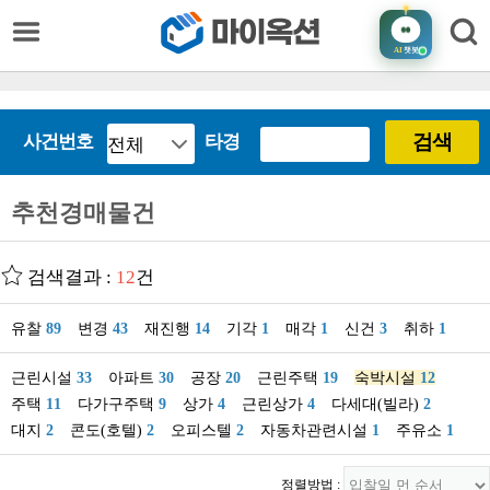
AI
챗봇
검색
사건번호
타경
추천경매물건
검색결과 :
12
건
유찰
89
변경
43
재진행
14
기각
1
매각
1
신건
3
취하
1
근린시설
33
아파트
30
공장
20
근린주택
19
숙박시설
12
주택
11
다가구주택
9
상가
4
근린상가
4
다세대(빌라)
2
대지
2
콘도(호텔)
2
오피스텔
2
자동차관련시설
1
주유소
1
정렬방법 :