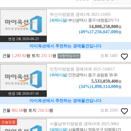
부산지방법원 경매1계 2025-21695
[숙박시설]
부산광역시 중구 대청동2가 7-1
14,808,258,800
원
(49%)7,256,047,000
원
변경 2회 2026-06-23
마이옥션에서 추천하는 경매물건입니다
건물
1,293.92
평 토지
231.11
평
조회 1485
대항력임차인
인천지방법원 경매16계 2025-510017
[숙박시설]
인천광역시 동구 송림동 58-38
5,533,859,400
원
(34%)1,898,114,000
원
변경 3회 2026-07-10
마이옥션에서 추천하는 경매물건입니다
건물
802.68
평 토지
210.51
평
조회 2595
오늘입찰
서울남부지방법원 경매10계 2025-9062
[숙박시설]
서울특별시 영등포구 양평동1가