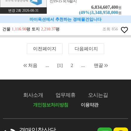
산19-15 외 6필지
6,834,607,400
원
변경 2회 2026-08-31
(49%)3,348,958,000
원
마이옥션에서 추천하는 경매물건입니다
건물
1,116.90
평 토지
2,210.37
평
조회 856
이전페이지
다음페이지
처음
...
[1]
2
...
맨끝
회사소개
업무제휴
오시는길
개인정보처리방침
이용약관
경매입찰상담