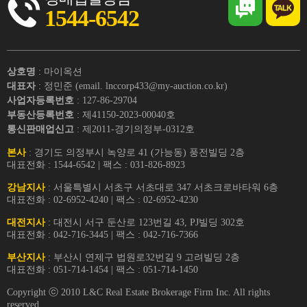
1544-6542
상호명
: 마이옥션
대표자
: 정민준 (email. lnccorp433@my-auction.co.kr)
사업자등록번호
: 127-86-29704
부동산등록번호
: 제41150-2023-00040호
통신판매업신고
: 제2011-경기의정부-0312호
본사
: 경기도 의정부시 녹양로 41 (가능동) 풍전빌딩 2층
대표전화 : 1544-6542 | 팩스 : 031-826-8923
강남지사
: 서울특별시 서초구 서초대로 347 서초크로바타워 6층
대표전화 : 02-6952-4240 | 팩스 : 02-6952-4230
대전지사
: 대전시 서구 둔산로 123번길 43, PJ빌딩 302호
대표전화 : 042-716-3445 | 팩스 : 042-716-7366
부산지사
: 부산시 연제구 법원로32번길 9 고려빌딩 2층
대표전화 : 051-714-1454 | 팩스 : 051-714-1450
Copyright ⓒ 2010 L&C Real Estate Brokerage Firm Inc. All rights
reserved.