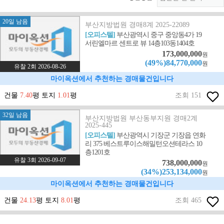
20일 남음
부산지방법원 경매8계 2025-22089
[오피스텔]
부산광역시 중구 중앙동4가 19
서린엘마르 센트로 뷰 14층103동1404호
173,000,000
원
(49%)84,770,000
원
유찰 2회 2026-08-26
마이옥션에서 추천하는 경매물건입니다
건물
7.40
평 토지
1.01
평
조회 151
32일 남음
부산지방법원 부산동부지원 경매2계
2025-445
[오피스텔]
부산광역시 기장군 기장읍 연화
리 375 베스트루이스해밀턴오션테라스 10
층1201호
유찰 3회 2026-09-07
738,000,000
원
(34%)253,134,000
원
마이옥션에서 추천하는 경매물건입니다
건물
24.13
평 토지
8.01
평
조회 465