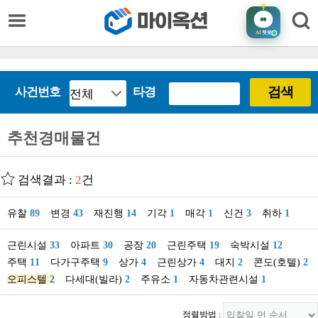
AI
챗봇
검색
사건번호
타경
추천경매물건
검색결과 :
2
건
유찰
89
변경
43
재진행
14
기각
1
매각
1
신건
3
취하
1
근린시설
33
아파트
30
공장
20
근린주택
19
숙박시설
12
주택
11
다가구주택
9
상가
4
근린상가
4
대지
2
콘도(호텔)
2
오피스텔
2
다세대(빌라)
2
주유소
1
자동차관련시설
1
정렬방법 :