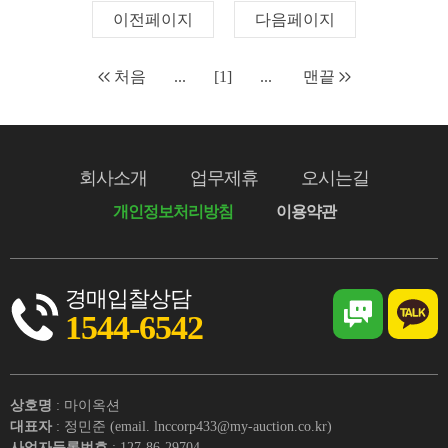
이전페이지
다음페이지
처음
...
[1]
...
맨끝
회사소개
업무제휴
오시는길
개인정보처리방침
이용약관
경매입찰상담
1544-6542
상호명
: 마이옥션
대표자
: 정민준 (email. lnccorp433@my-auction.co.kr)
사업자등록번호
: 127-86-29704