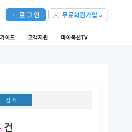
로 그 인
무료회원가입
가이드
고객지원
마이옥션TV
검 색
4
건