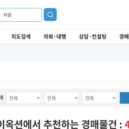
타경
지도검색
의뢰·대행
상담·컨설팅
경매
색
이옥션에서 추천하는 경매물건 :