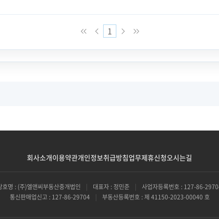
1
회사소개
이용약관
개인정보취급방침
업무제휴신청
오시는길
상호명 : (주)엘앤씨부동산중개법인
|
대표자 : 정민준
|
사업자등록번호 : 127-86-2970
통신판매업신고 : 127-86-29704
|
부동산등록번호 : 제 41150-2023-00040 호