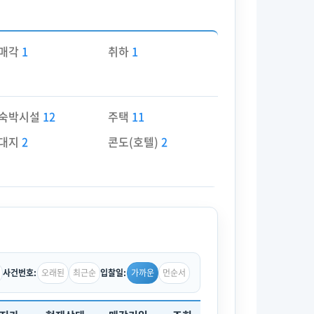
매각
1
취하
1
숙박시설
12
주택
11
대지
2
콘도(호텔)
2
오래된
최근순
가까운
먼순서
사건번호:
입찰일: