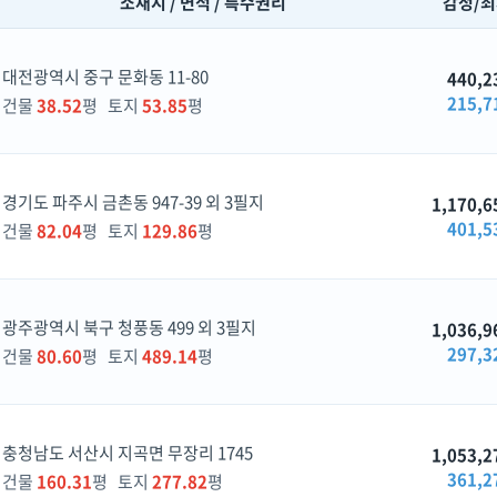
소재지 / 면적 / 특수권리
감정/
대전광역시 중구 문화동 11-80
440,2
215,7
건물
38.52
평 토지
53.85
평
경기도 파주시 금촌동 947-39 외 3필지
1,170,6
401,5
건물
82.04
평 토지
129.86
평
광주광역시 북구 청풍동 499 외 3필지
1,036,9
297,3
건물
80.60
평 토지
489.14
평
충청남도 서산시 지곡면 무장리 1745
1,053,2
361,2
건물
160.31
평 토지
277.82
평