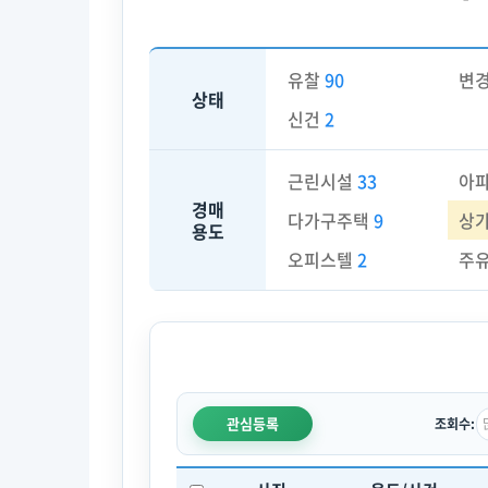
유찰
90
변
상태
신건
2
근린시설
33
아
경매
다가구주택
9
상
용도
오피스텔
2
주
관심등록
조회수: