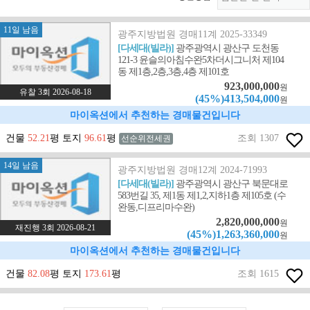
11일 남음
광주지방법원 경매11계 2025-33349
[다세대(빌라)]
광주광역시 광산구 도천동
121-3 윤슬의아침수완5차더시그니처 제104
동 제1층,2층,3층,4층 제101호
923,000,000
원
유찰 3회 2026-08-18
(45%)413,504,000
원
마이옥션에서 추천하는 경매물건입니다
건물
52.21
평 토지
96.61
평
조회 1307
선순위전세권
14일 남음
광주지방법원 경매12계 2024-71993
[다세대(빌라)]
광주광역시 광산구 북문대로
583번길 35, 제1동 제1,2,지하1층 제105호 (수
완동,디프리마수완)
2,820,000,000
원
재진행 3회 2026-08-21
(45%)1,263,360,000
원
마이옥션에서 추천하는 경매물건입니다
건물
82.08
평 토지
173.61
평
조회 1615