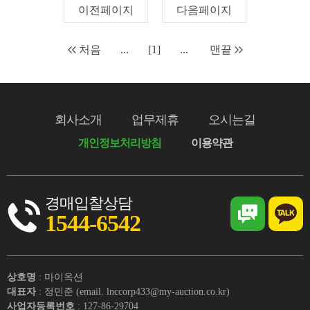
이전페이지
다음페이지
처음
...
[1]
...
맨끝
회사소개
업무제휴
오시는길
개인정보처리방침
이용약관
경매입찰상담
1544-6542
상호명
: 마이옥션
대표자
: 정민준 (email. lnccorp433@my-auction.co.kr)
사업자등록번호
: 127-86-29704