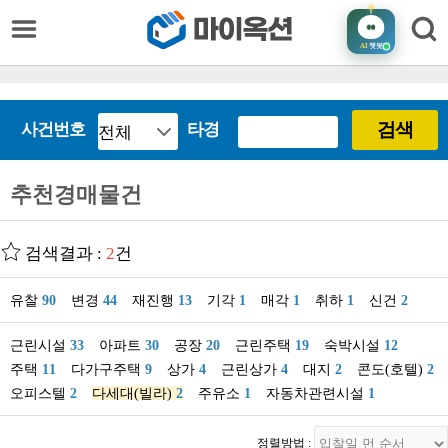
AI
챗봇
검색
사건번호
타경
추천경매물건
검색결과 :
2
건
유찰
90
변경
44
재진행
13
기각
1
매각
1
취하
1
신건
2
근린시설
33
아파트
30
공장
20
근린주택
19
숙박시설
12
주택
11
다가구주택
9
상가
4
근린상가
4
대지
2
콘도(호텔)
2
오피스텔
2
다세대(빌라)
2
주유소
1
자동차관련시설
1
정렬방법 :