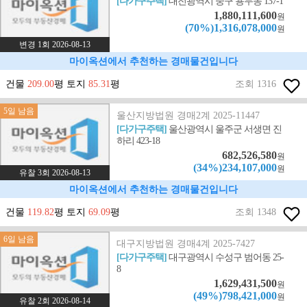
[다가구주택]
대전광역시 중구 용두동 137-1
1,880,111,600
원
(70%)1,316,078,000
원
변경 1회 2026-08-13
마이옥션에서 추천하는 경매물건입니다
건물
209.00
평 토지
85.31
평
조회 1316
5일 남음
울산지방법원 경매2계 2025-11447
[다가구주택]
울산광역시 울주군 서생면 진
하리 423-18
682,526,580
원
(34%)234,107,000
원
유찰 3회 2026-08-13
마이옥션에서 추천하는 경매물건입니다
건물
119.82
평 토지
69.09
평
조회 1348
6일 남음
대구지방법원 경매4계 2025-7427
[다가구주택]
대구광역시 수성구 범어동 25-
8
1,629,431,500
원
(49%)798,421,000
원
유찰 2회 2026-08-14