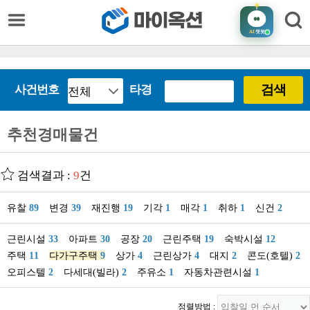
AI
챗봇
검색
사건번호
타경
추천경매물건
검색결과 :
9
건
유찰
89
변경
39
재진행
19
기각
1
매각
1
취하
1
신건
2
근린시설
33
아파트
30
공장
20
근린주택
19
숙박시설
12
주택
11
다가구주택
9
상가
4
근린상가
4
대지
2
콘도(호텔)
2
오피스텔
2
다세대(빌라)
2
주유소
1
자동차관련시설
1
정렬방법 :