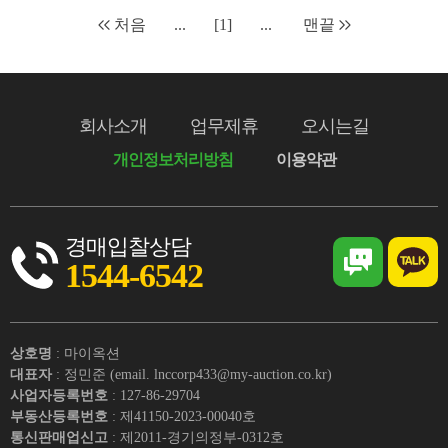
처음
...
[1]
...
맨끝
회사소개
업무제휴
오시는길
개인정보처리방침
이용약관
경매입찰상담
1544-6542
상호명
: 마이옥션
대표자
: 정민준 (email. lnccorp433@my-auction.co.kr)
사업자등록번호
: 127-86-29704
부동산등록번호
: 제41150-2023-00040호
통신판매업신고
: 제2011-경기의정부-0312호