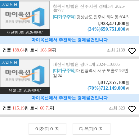
30일 남음
창원지방법원 진주지원 경매3계 2025-
30777
[다가구주택]
경상남도 진주시 하대동 604-5
1,923,471,000
원
(34%)659,751,000
원
재진행 3회 2026-09-07
마이옥션에서 추천하는 경매물건입니다
건물
188.64
평 토지
108.60
평
조회 2139
30일 남음
대전지방법원 경매1계 2024-116805
[다가구주택]
대전광역시 서구 도솔로483번
길 24
1,017,357,100
원
(70%)712,149,000
원
유찰 1회 2026-09-07
마이옥션에서 추천하는 경매물건입니다
건물
115.19
평 토지
60.71
평
조회 323
이전페이지
다음페이지