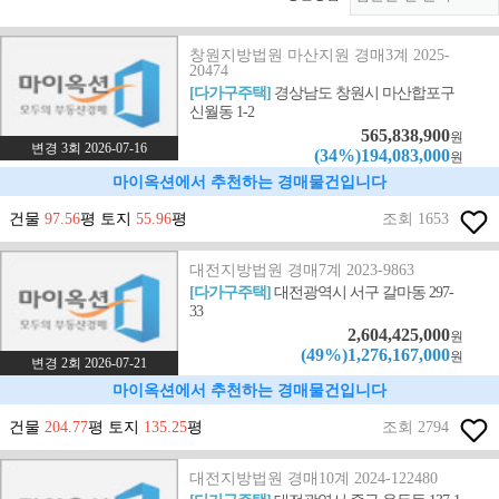
창원지방법원 마산지원 경매3계 2025-
20474
[다가구주택]
경상남도 창원시 마산합포구
신월동 1-2
565,838,900
원
변경 3회 2026-07-16
(34%)194,083,000
원
마이옥션에서 추천하는 경매물건입니다
건물
97.56
평 토지
55.96
평
조회 1653
대전지방법원 경매7계 2023-9863
[다가구주택]
대전광역시 서구 갈마동 297-
33
2,604,425,000
원
(49%)1,276,167,000
원
변경 2회 2026-07-21
마이옥션에서 추천하는 경매물건입니다
건물
204.77
평 토지
135.25
평
조회 2794
대전지방법원 경매10계 2024-122480