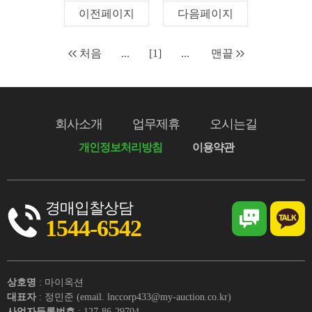
이전페이지
다음페이지
처음
...
[1]
...
맨끝
회사소개
업무제휴
오시는길
개인정보처리방침
이용약관
경매입찰상담
1544-6542
상호명
: 마이옥션
대표자
: 정민준 (email. lnccorp433@my-auction.co.kr)
사업자등록번호
: 127-86-29704