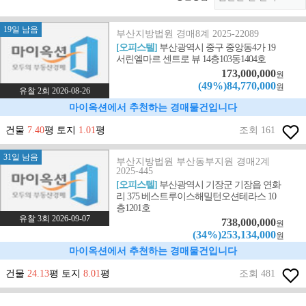
19일 남음
부산지방법원 경매8계 2025-22089
[오피스텔]
부산광역시 중구 중앙동4가 19
서린엘마르 센트로 뷰 14층103동1404호
173,000,000
원
(49%)84,770,000
원
유찰 2회 2026-08-26
마이옥션에서 추천하는 경매물건입니다
건물
7.40
평 토지
1.01
평
조회 161
31일 남음
부산지방법원 부산동부지원 경매2계
2025-445
[오피스텔]
부산광역시 기장군 기장읍 연화
리 375 베스트루이스해밀턴오션테라스 10
층1201호
유찰 3회 2026-09-07
738,000,000
원
(34%)253,134,000
원
마이옥션에서 추천하는 경매물건입니다
건물
24.13
평 토지
8.01
평
조회 481