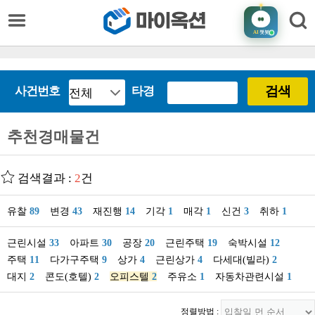
AI
챗봇
검색
사건번호
타경
추천경매물건
검색결과 :
2
건
유찰
89
변경
43
재진행
14
기각
1
매각
1
신건
3
취하
1
근린시설
33
아파트
30
공장
20
근린주택
19
숙박시설
12
주택
11
다가구주택
9
상가
4
근린상가
4
다세대(빌라)
2
대지
2
콘도(호텔)
2
오피스텔
2
주유소
1
자동차관련시설
1
정렬방법 :