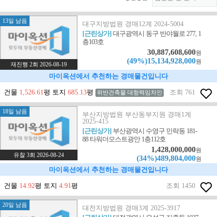
13일 남음
대구지방법원 경매12계 2024-5004
[근린상가]
대구광역시 동구 반야월로 277, 1
층103호
30,887,608,600
원
(49%)15,134,928,000
원
재진행 2회 2026-08-19
마이옥션에서 추천하는 경매물건입니다
건물
1,526.61
평 토지
685.13
평
조회 761
위반건축물 대항력임차인
18일 남음
부산지방법원 부산동부지원 경매1계
2025-415
[근린상가]
부산광역시 수영구 민락동 181-
88 타워더모스트광안 1층112호
1,428,000,000
원
유찰 3회 2026-08-24
(34%)489,804,000
원
마이옥션에서 추천하는 경매물건입니다
건물
14.92
평 토지
4.91
평
조회 1450
20일 남음
대전지방법원 경매3계 2025-3917