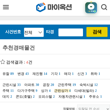
AI
챗봇
검색
사건번호
타경
추천경매물건
검색결과 :
4
건
유찰
89
변경
43
재진행
14
기각
1
매각
1
신건
3
취하
1
근린시설
33
아파트
30
공장
20
근린주택
19
숙박시설
12
주택
11
다가구주택
9
상가
4
근린상가
4
다세대(빌라)
2
대지
2
콘도(호텔)
2
오피스텔
2
자동차관련시설
1
주유소
1
정렬방법 :