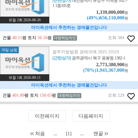
[근린상가]
대전광역시 유성구 지족동 1027-
1 1층105호
1,339,000,000
원
(49%)656,110,000
원
유찰 2회 2026-08-26
마이옥션에서 추천하는 경매물건입니다
건물
40.11
평 토지
56.16
평
조회 384
대항력임차인
36일 남음
광주지방법원 경매10계 2025-33519
[근린상가]
광주광역시 북구 용봉동 1382-1
2,773,380,900
원
(70%)1,941,367,000
원
유찰 1회 2026-09-11
마이옥션에서 추천하는 경매물건입니다
건물
401.89
평 토지
150.65
평
조회 229
대항력임차인
이전페이지
다음페이지
처음
...
[1]
...
맨끝