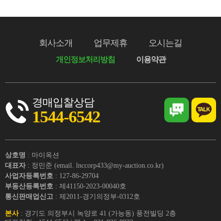
회사소개
업무제휴
오시는길
개인정보처리방침
이용약관
경매입찰상담
1544-6542
상호명
: 마이옥션
대표자
: 정민준 (email. lnccorp433@my-auction.co.kr)
사업자등록번호
: 127-86-29704
부동산등록번호
: 제41150-2023-00040호
통신판매업신고
: 제2011-경기의정부-0312호
본사
: 경기도 의정부시 녹양로 41 (가능동) 풍전빌딩 2층