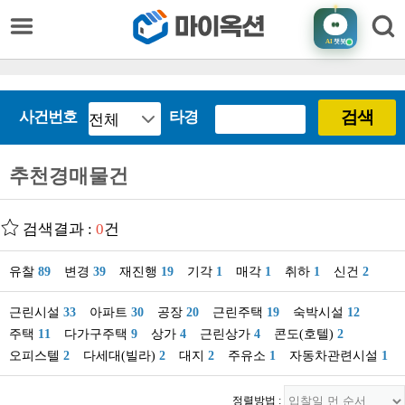
AI
챗봇
검색
사건번호
타경
추천경매물건
검색결과 :
0
건
유찰
89
변경
39
재진행
19
기각
1
매각
1
취하
1
신건
2
근린시설
33
아파트
30
공장
20
근린주택
19
숙박시설
12
주택
11
다가구주택
9
상가
4
근린상가
4
콘도(호텔)
2
오피스텔
2
다세대(빌라)
2
대지
2
주유소
1
자동차관련시설
1
정렬방법 :