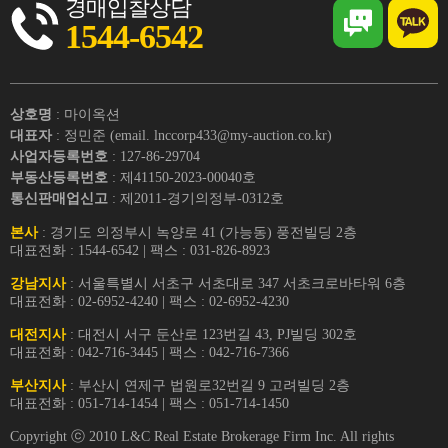
경매입찰상담
1544-6542
상호명
: 마이옥션
대표자
: 정민준 (email. lnccorp433@my-auction.co.kr)
사업자등록번호
: 127-86-29704
부동산등록번호
: 제41150-2023-00040호
통신판매업신고
: 제2011-경기의정부-0312호
본사
: 경기도 의정부시 녹양로 41 (가능동) 풍전빌딩 2층
대표전화 : 1544-6542 | 팩스 : 031-826-8923
강남지사
: 서울특별시 서초구 서초대로 347 서초크로바타워 6층
대표전화 : 02-6952-4240 | 팩스 : 02-6952-4230
대전지사
: 대전시 서구 둔산로 123번길 43, PJ빌딩 302호
대표전화 : 042-716-3445 | 팩스 : 042-716-7366
부산지사
: 부산시 연제구 법원로32번길 9 고려빌딩 2층
대표전화 : 051-714-1454 | 팩스 : 051-714-1450
Copyright ⓒ 2010 L&C Real Estate Brokerage Firm Inc. All rights