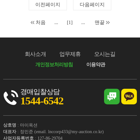
이전페이지
다음페이지
처음
...
[1]
...
맨끝
회사소개
업무제휴
오시는길
개인정보처리방침
이용약관
경매입찰상담
1544-6542
상호명
: 마이옥션
대표자
: 정민준 (email. lnccorp433@my-auction.co.kr)
사업자등록번호
: 127-86-29704