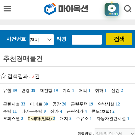
AI
챗봇
검색
사건번호
타경
추천경매물건
검색결과 :
2
건
유찰
89
변경
39
재진행
19
기각
1
매각
1
취하
1
신건
2
근린시설
33
아파트
30
공장
20
근린주택
19
숙박시설
12
주택
11
다가구주택
9
상가
4
근린상가
4
콘도(호텔)
2
오피스텔
2
다세대(빌라)
2
대지
2
주유소
1
자동차관련시설
1
정렬방법 :