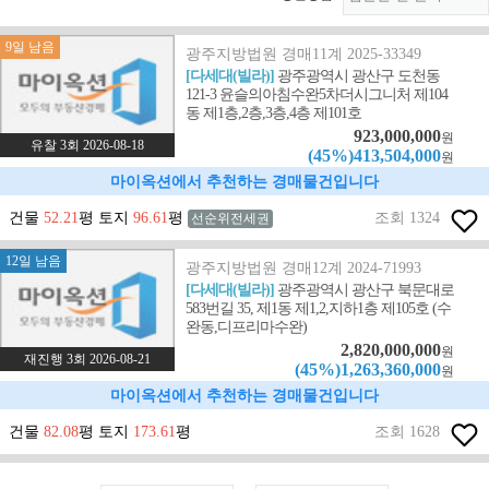
9일 남음
광주지방법원 경매11계 2025-33349
[다세대(빌라)]
광주광역시 광산구 도천동
121-3 윤슬의아침수완5차더시그니처 제104
동 제1층,2층,3층,4층 제101호
923,000,000
원
유찰 3회 2026-08-18
(45%)413,504,000
원
마이옥션에서 추천하는 경매물건입니다
건물
52.21
평 토지
96.61
평
조회 1324
선순위전세권
12일 남음
광주지방법원 경매12계 2024-71993
[다세대(빌라)]
광주광역시 광산구 북문대로
583번길 35, 제1동 제1,2,지하1층 제105호 (수
완동,디프리마수완)
2,820,000,000
원
재진행 3회 2026-08-21
(45%)1,263,360,000
원
마이옥션에서 추천하는 경매물건입니다
건물
82.08
평 토지
173.61
평
조회 1628