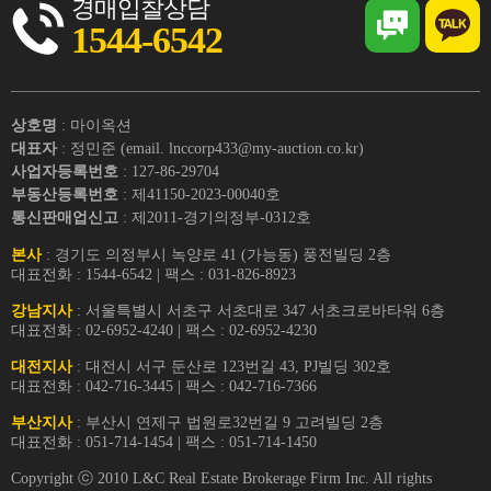
경매입찰상담
1544-6542
상호명
: 마이옥션
대표자
: 정민준 (email. lnccorp433@my-auction.co.kr)
사업자등록번호
: 127-86-29704
부동산등록번호
: 제41150-2023-00040호
통신판매업신고
: 제2011-경기의정부-0312호
본사
: 경기도 의정부시 녹양로 41 (가능동) 풍전빌딩 2층
대표전화 : 1544-6542 | 팩스 : 031-826-8923
강남지사
: 서울특별시 서초구 서초대로 347 서초크로바타워 6층
대표전화 : 02-6952-4240 | 팩스 : 02-6952-4230
대전지사
: 대전시 서구 둔산로 123번길 43, PJ빌딩 302호
대표전화 : 042-716-3445 | 팩스 : 042-716-7366
부산지사
: 부산시 연제구 법원로32번길 9 고려빌딩 2층
대표전화 : 051-714-1454 | 팩스 : 051-714-1450
Copyright ⓒ 2010 L&C Real Estate Brokerage Firm Inc. All rights