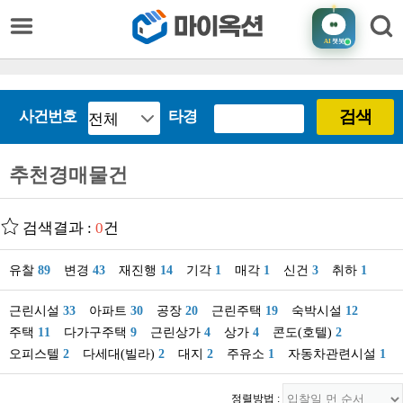
AI
챗봇
검색
사건번호
타경
추천경매물건
검색결과 :
0
건
유찰
89
변경
43
재진행
14
기각
1
매각
1
신건
3
취하
1
근린시설
33
아파트
30
공장
20
근린주택
19
숙박시설
12
주택
11
다가구주택
9
근린상가
4
상가
4
콘도(호텔)
2
오피스텔
2
다세대(빌라)
2
대지
2
주유소
1
자동차관련시설
1
정렬방법 :