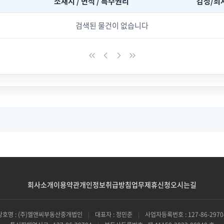
소재지 / 면적 / 특수권리
감정/최
검색된 물건이 없습니다
회사소개
이용약관
개인정보취급방침
업무제휴신청
오시는길
상호명 : (주)엘앤씨부동산중개법인
|
대표자 : 정민준
|
사업자등록번호 : 127-86-2970