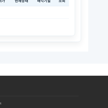
저가
현재상태
매각기일
조회
4