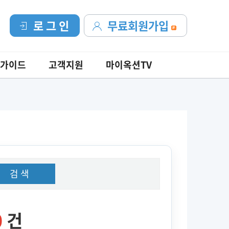
로 그 인
무료회원가입
가이드
고객지원
마이옥션TV
검 색
0
건