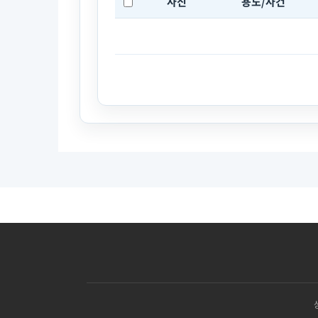
사진
용도/사건