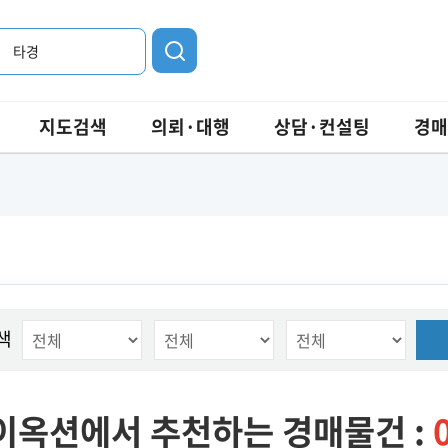
타경
지도검색
의뢰·대행
상담·컨설팅
경매
색
이옥션에서 추천하는 경매물건 :