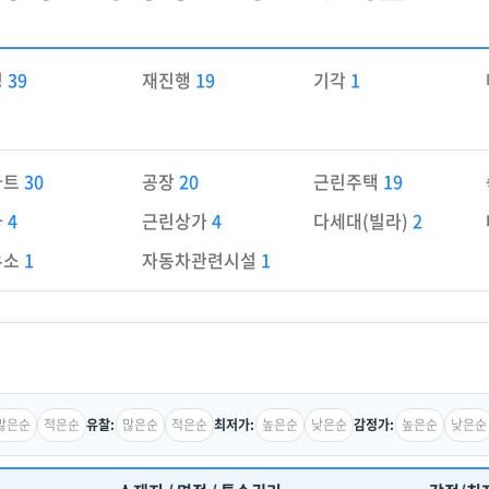
경
39
재진행
19
기각
1
파트
30
공장
20
근린주택
19
가
4
근린상가
4
다세대(빌라)
2
유소
1
자동차관련시설
1
많은순
적은순
많은순
적은순
높은순
낮은순
높은순
낮은순
유찰:
최저가:
감정가: