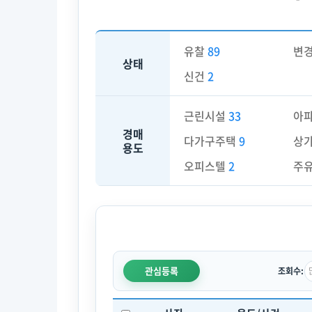
유찰
89
변
상태
신건
2
근린시설
33
아
경매
다가구주택
9
상
용도
오피스텔
2
주
관심등록
조회수: