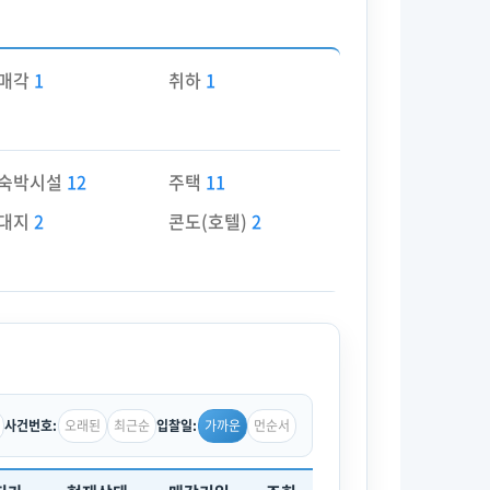
매각
1
취하
1
숙박시설
12
주택
11
대지
2
콘도(호텔)
2
오래된
최근순
가까운
먼순서
사건번호:
입찰일: