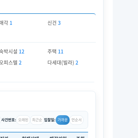
매각
1
신건
3
숙박시설
12
주택
11
오피스텔
2
다세대(빌라)
2
오래된
최근순
가까운
먼순서
사건번호:
입찰일: