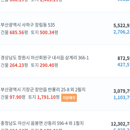
부산광역시 사하구 장림동 535
5,522,9
2,706,2
건물
685.56
평 토지
500.34
평
경상남도 창원시 마산회원구 내서읍 삼계리 366-1
872,5
427,5
건물
264.23
평 토지
290.40
평
부산광역시 기장군 장안읍 반룡리 25-8 외 2필지
3,079,7
건물
97.90
평 토지
1,791.10
평
1,103,7
지분매각
충청남도 아산시 음봉면 산동리 596-4 외 1필지
12,302,7