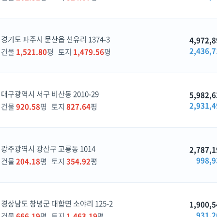
경기도 파주시 문산읍 선유리 1374-3
4,972,8
2,436,7
건물
1,521.80
평 토지
1,479.56
평
대구광역시 서구 비산동 2010-29
5,982,6
2,931,4
건물
920.58
평 토지
827.64
평
광주광역시 광산구 고룡동 1014
2,787,1
998,9
건물
204.18
평 토지
354.92
평
경상남도 창녕군 대합면 소야리 125-2
1,900,5
931,2
건물
666.19
평 토지
1,463.19
평