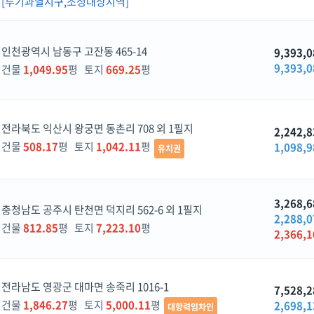
[투기과열지구,조정대상지역]
인천광역시 남동구 고잔동 465-14
9,393,0
9,393,0
건물
1,049.95
평 토지
669.25
평
전라북도 익산시 왕궁면 동촌리 708 외 1필지
2,242,8
건물
508.17
평 토지
1,042.11
평
1,098,9
유치권
3,268,6
충청남도 공주시 탄천면 덕지리 562-6 외 1필지
2,288,0
건물
812.85
평 토지
7,223.10
평
2,366,1
전라남도 영광군 대마면 송죽리 1016-1
7,528,2
건물
1,846.27
평 토지
5,000.11
평
2,698,1
대항력임차인