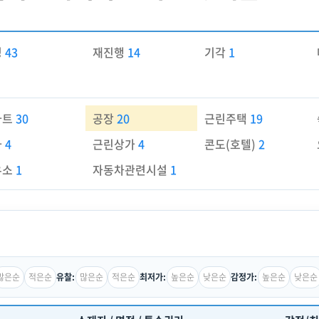
경
43
재진행
14
기각
1
파트
30
공장
20
근린주택
19
가
4
근린상가
4
콘도(호텔)
2
유소
1
자동차관련시설
1
많은순
적은순
많은순
적은순
높은순
낮은순
높은순
낮은순
유찰:
최저가:
감정가: