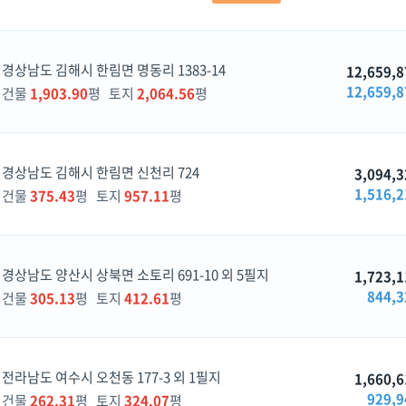
경상남도 김해시 한림면 명동리 1383-14
12,659,8
12,659,8
건물
1,903.90
평 토지
2,064.56
평
경상남도 김해시 한림면 신천리 724
3,094,3
1,516,2
건물
375.43
평 토지
957.11
평
경상남도 양산시 상북면 소토리 691-10 외 5필지
1,723,1
844,3
건물
305.13
평 토지
412.61
평
전라남도 여수시 오천동 177-3 외 1필지
1,660,6
929,9
건물
262.31
평 토지
324.07
평