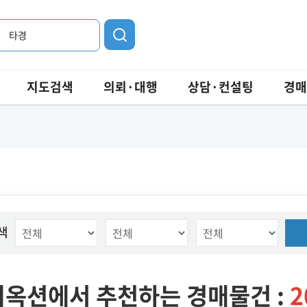
타경
지도검색
의뢰·대행
상담·컨설팅
경매
색
옥션에서 추천하는 경매물건 :
2