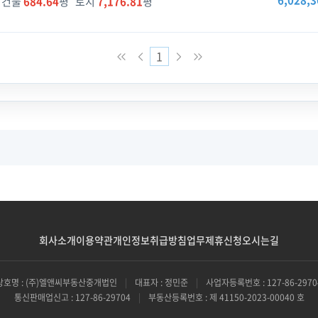
6,028,3
건물
684.64
평 토지
7,176.81
평
1
회사소개
이용약관
개인정보취급방침
업무제휴신청
오시는길
상호명 : (주)엘앤씨부동산중개법인
|
대표자 : 정민준
|
사업자등록번호 : 127-86-2970
통신판매업신고 : 127-86-29704
|
부동산등록번호 : 제 41150-2023-00040 호