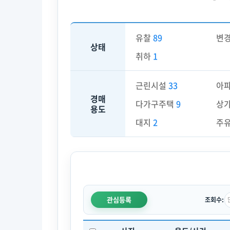
유찰
89
변
상태
취하
1
근린시설
33
아
경매
다가구주택
9
상
용도
대지
2
주
관심등록
조회수: