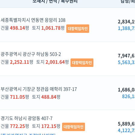
소재지 / 면적 / 특수권리
감정/
세종특별자치시 연동면 응암리 108
2,834,1
건물
498.14
평 토지
1,061.78
평
1,388,7
대항력임차인
광주광역시 광산구 하남동 503-2
7,947,6
건물
2,252.11
평 토지
2,001.64
평
5,563,3
대항력임차인
부산광역시 기장군 정관읍 매학리 397-17
1,686,0
826,1
건물
711.05
평 토지
488.84
평
경기도 하남시 광암동 407-7
5,889,6
건물
772.25
평 토지
172.15
평
대항력임차인
4,122,7