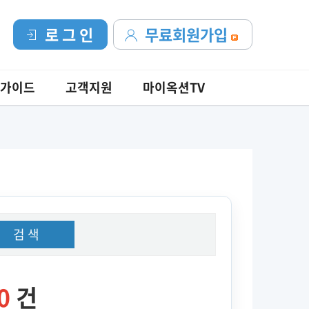
로 그 인
무료회원가입
가이드
고객지원
마이옥션TV
검 색
0
건