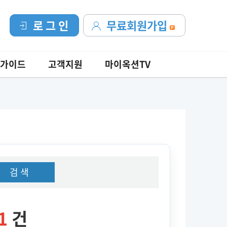
로 그 인
무료회원가입
가이드
고객지원
마이옥션TV
검 색
1
건