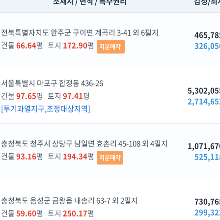
소재지 / 면적 / 특수권리
감정/최
전북특별자치도 완주군 구이면 계곡리 3-41 외 6필지
465,78
건물
66.64
평 토지
172.90
평
326,05
지분매각
서울특별시 마포구 합정동 436-26
5,302,05
건물
97.65
평 토지
97.41
평
2,714,65
[투기과열지구,조정대상지역]
충청북도 청주시 상당구 남일면 효촌리 45-108 외 4필지
1,071,67
건물
93.16
평 토지
194.34
평
525,11
지분매각
충청북도 음성군 금왕읍 내송리 63-7 외 2필지
730,76
299,32
건물
59.60
평 토지
250.17
평