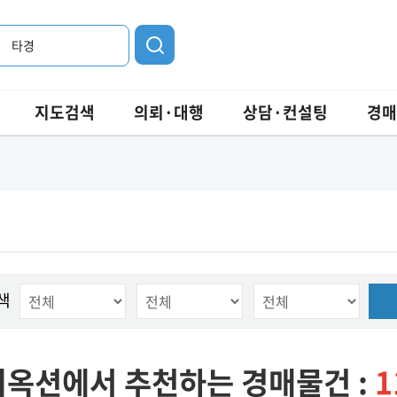
타경
지도검색
의뢰·대행
상담·컨설팅
경매
색
옥션에서 추천하는 경매물건 :
1