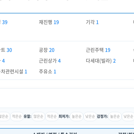
경
39
재진행
19
기각
1
파트
30
공장
20
근린주택
19
가
4
근린상가
4
다세대(빌라)
2
동차관련시설
1
주유소
1
많은순
적은순
많은순
적은순
높은순
낮은순
높은순
낮은순
유찰:
최저가:
감정가: