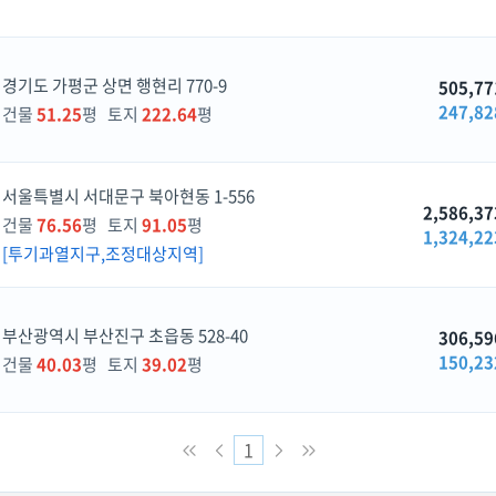
경기도 가평군 상면 행현리 770-9
505,77
247,82
건물
51.25
평 토지
222.64
평
서울특별시 서대문구 북아현동 1-556
2,586,37
건물
76.56
평 토지
91.05
평
1,324,22
[투기과열지구,조정대상지역]
부산광역시 부산진구 초읍동 528-40
306,59
150,23
건물
40.03
평 토지
39.02
평
1