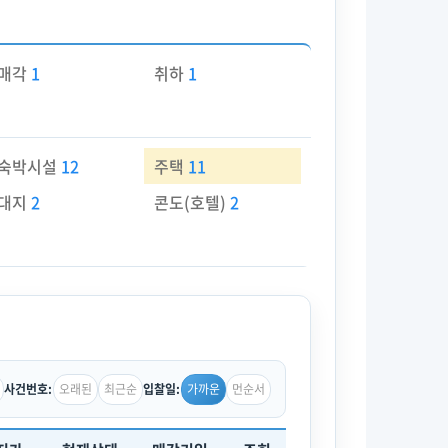
매각
1
취하
1
숙박시설
12
주택
11
대지
2
콘도(호텔)
2
오래된
최근순
가까운
먼순서
사건번호:
입찰일: