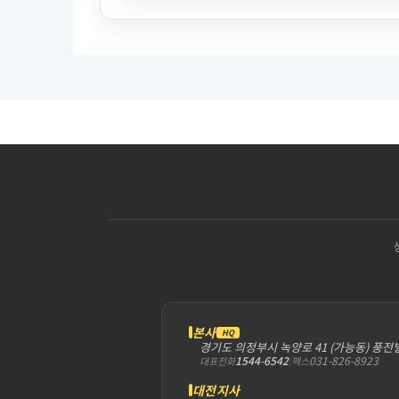
본사
HQ
경기도 의정부시 녹양로 41 (가능동) 풍전
1544-6542
|
031-826-8923
대표전화
팩스
대전지사