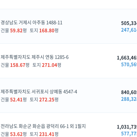
경상남도 거제시 아주동 1488-11
505,33
247,61
건물
59.82
평 토지
168.80
평
제주특별자치도 제주시 연동 1285-6
1,663,46
570,56
건물
158.67
평 토지
271.04
평
제주특별자치도 서귀포시 상예동 4547-4
840,60
288,32
건물
52.41
평 토지
272.25
평
전라남도 화순군 화순읍 광덕리 66-1 외 1필지
1,031,73
577,77
건물
53.62
평 토지
231.41
평