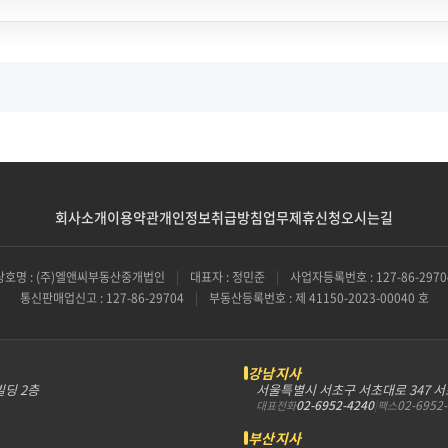
회사소개
이용약관
개인정보취급방침
업무제휴신청
오시는길
상호명 : (주)엘앤씨부동산중개법인
|
대표자 : 정민준
|
사업자등록번호 : 127-86-2970
통신판매업신고 : 127-86-29704
|
부동산등록번호 : 제 41150-2023-00040 호
강남지사
빌딩 2층
서울특별시 서초구 서초대로 347 
02-6952-4240
|
02-6952
대표전화
팩스
부산지사