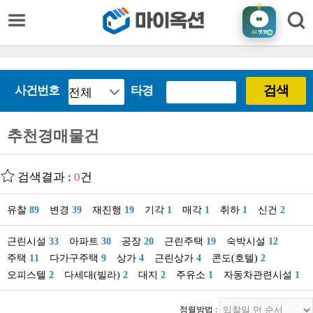
AI
챗봇
검색
사건번호
타경
추천경매물건
검색결과 :
0
건
유찰
89
변경
39
재진행
19
기각
1
매각
1
취하
1
신건
2
근린시설
33
아파트
30
공장
20
근린주택
19
숙박시설
12
주택
11
다가구주택
9
상가
4
근린상가
4
콘도(호텔)
2
오피스텔
2
다세대(빌라)
2
대지
2
주유소
1
자동차관련시설
1
정렬방법 :