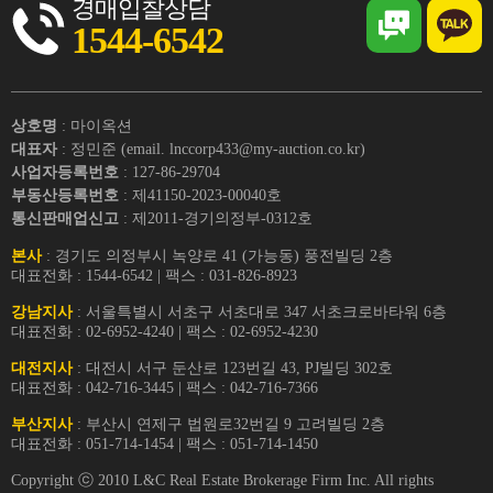
경매입찰상담
1544-6542
상호명
: 마이옥션
대표자
: 정민준 (email. lnccorp433@my-auction.co.kr)
사업자등록번호
: 127-86-29704
부동산등록번호
: 제41150-2023-00040호
통신판매업신고
: 제2011-경기의정부-0312호
본사
: 경기도 의정부시 녹양로 41 (가능동) 풍전빌딩 2층
대표전화 : 1544-6542 | 팩스 : 031-826-8923
강남지사
: 서울특별시 서초구 서초대로 347 서초크로바타워 6층
대표전화 : 02-6952-4240 | 팩스 : 02-6952-4230
대전지사
: 대전시 서구 둔산로 123번길 43, PJ빌딩 302호
대표전화 : 042-716-3445 | 팩스 : 042-716-7366
부산지사
: 부산시 연제구 법원로32번길 9 고려빌딩 2층
대표전화 : 051-714-1454 | 팩스 : 051-714-1450
Copyright ⓒ 2010 L&C Real Estate Brokerage Firm Inc. All rights