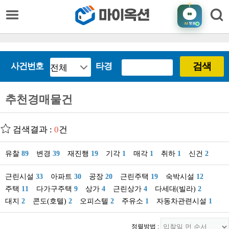
AI
챗봇
검색
사건번호
타경
추천경매물건
검색결과 :
0
건
유찰
89
변경
39
재진행
19
기각
1
매각
1
취하
1
신건
2
근린시설
33
아파트
30
공장
20
근린주택
19
숙박시설
12
주택
11
다가구주택
9
상가
4
근린상가
4
다세대(빌라)
2
대지
2
콘도(호텔)
2
오피스텔
2
주유소
1
자동차관련시설
1
정렬방법 :