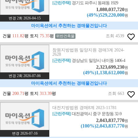
[근린주택]
경기도 파주시 동패동 1929
1,080,037,720
원
(49%)529,220,000
원
변경 2회 2026-04-15
마이옥션에서 추천하는 경매물건입니다
건물
111.82
평 토지
75.35
평
조회 4539
위반건축물
창원지방법원 밀양지원 경매3계 2024-
2628
[근린주택]
경상남도 밀양시 내이동 1406-4
2,323,699,230
원
(49%)1,138,612,000
원
변경 2회 2026-07-06
마이옥션에서 추천하는 경매물건입니다
건물
200.71
평 토지
313.39
평
조회 663
대전지방법원 경매8계 2023-11781
[근린주택]
대전광역시 중구 문창동 32-9
2,043,837,770
원
(100%)2,043,837,770
원
변경 2026-07-16