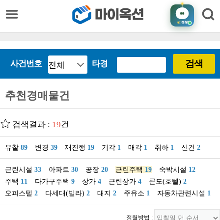
AI
챗봇
검색
사건번호
타경
추천경매물건
검색결과 :
19
건
유찰
89
변경
39
재진행
19
기각
1
매각
1
취하
1
신건
2
근린시설
33
아파트
30
공장
20
근린주택
19
숙박시설
12
주택
11
다가구주택
9
상가
4
근린상가
4
콘도(호텔)
2
오피스텔
2
다세대(빌라)
2
대지
2
주유소
1
자동차관련시설
1
정렬방법 :