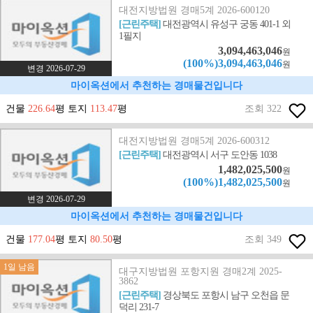
대전지방법원 경매5계 2026-600120
[근린주택]
대전광역시 유성구 궁동 401-1 외
1필지
3,094,463,046
원
(100%)3,094,463,046
원
변경 2026-07-29
마이옥션에서 추천하는 경매물건입니다
건물
226.64
평 토지
113.47
평
조회 322
대전지방법원 경매5계 2026-600312
[근린주택]
대전광역시 서구 도안동 1038
1,482,025,500
원
(100%)1,482,025,500
원
변경 2026-07-29
마이옥션에서 추천하는 경매물건입니다
건물
177.04
평 토지
80.50
평
조회 349
1일 남음
대구지방법원 포항지원 경매2계 2025-
3862
[근린주택]
경상북도 포항시 남구 오천읍 문
덕리 231-7