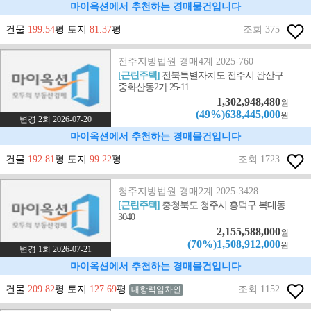
마이옥션에서 추천하는 경매물건입니다
건물
199.54
평 토지
81.37
평
조회 375
전주지방법원 경매4계 2025-760
[근린주택]
전북특별자치도 전주시 완산구
중화산동2가 25-11
1,302,948,480
원
(49%)638,445,000
원
변경 2회 2026-07-20
마이옥션에서 추천하는 경매물건입니다
건물
192.81
평 토지
99.22
평
조회 1723
청주지방법원 경매2계 2025-3428
[근린주택]
충청북도 청주시 흥덕구 복대동
3040
2,155,588,000
원
(70%)1,508,912,000
원
변경 1회 2026-07-21
마이옥션에서 추천하는 경매물건입니다
건물
209.82
평 토지
127.69
평
조회 1152
대항력임차인