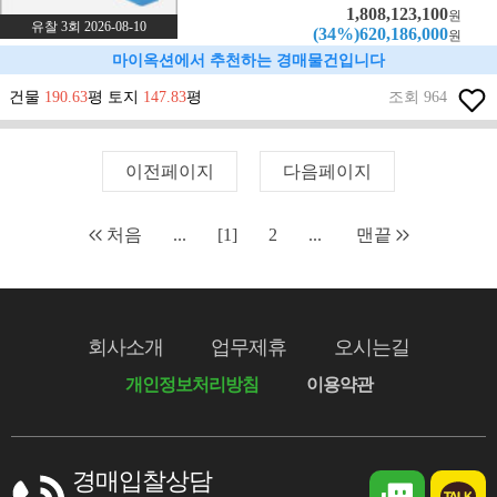
1,808,123,100
원
유찰 3회 2026-08-10
(34%)620,186,000
원
마이옥션에서 추천하는 경매물건입니다
건물
190.63
평 토지
147.83
평
조회 964
이전페이지
다음페이지
처음
...
[1]
2
...
맨끝
회사소개
업무제휴
오시는길
개인정보처리방침
이용약관
경매입찰상담