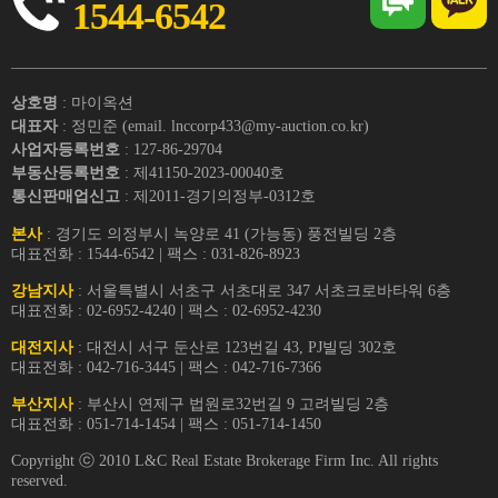
1544-6542
상호명
: 마이옥션
대표자
: 정민준 (email. lnccorp433@my-auction.co.kr)
사업자등록번호
: 127-86-29704
부동산등록번호
: 제41150-2023-00040호
통신판매업신고
: 제2011-경기의정부-0312호
본사
: 경기도 의정부시 녹양로 41 (가능동) 풍전빌딩 2층
대표전화 : 1544-6542 | 팩스 : 031-826-8923
강남지사
: 서울특별시 서초구 서초대로 347 서초크로바타워 6층
대표전화 : 02-6952-4240 | 팩스 : 02-6952-4230
대전지사
: 대전시 서구 둔산로 123번길 43, PJ빌딩 302호
대표전화 : 042-716-3445 | 팩스 : 042-716-7366
부산지사
: 부산시 연제구 법원로32번길 9 고려빌딩 2층
대표전화 : 051-714-1454 | 팩스 : 051-714-1450
Copyright ⓒ 2010 L&C Real Estate Brokerage Firm Inc. All rights
reserved.