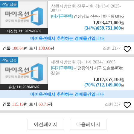
29일 남음
창원지방법원 진주지원 경매3계 2025-
30777
[다가구주택]
경상남도 진주시 하대동 604-5
1,923,471,000
원
(34%)659,751,000
원
재진행 3회 2026-09-07
마이옥션에서 추천하는 경매물건입니다
건물
188.64
평 토지
108.60
평
조회 2177
29일 남음
대전지방법원 경매1계 2024-116805
[다가구주택]
대전광역시 서구 도솔로483번
길 24
1,017,357,100
원
(70%)712,149,000
원
유찰 1회 2026-09-07
마이옥션에서 추천하는 경매물건입니다
건물
115.19
평 토지
60.71
평
조회 337
이전페이지
다음페이지