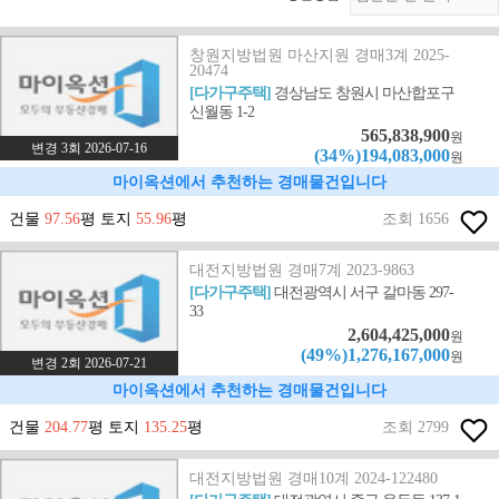
창원지방법원 마산지원 경매3계 2025-
20474
[다가구주택]
경상남도 창원시 마산합포구
신월동 1-2
565,838,900
원
변경 3회 2026-07-16
(34%)194,083,000
원
마이옥션에서 추천하는 경매물건입니다
건물
97.56
평 토지
55.96
평
조회 1656
대전지방법원 경매7계 2023-9863
[다가구주택]
대전광역시 서구 갈마동 297-
33
2,604,425,000
원
(49%)1,276,167,000
원
변경 2회 2026-07-21
마이옥션에서 추천하는 경매물건입니다
건물
204.77
평 토지
135.25
평
조회 2799
대전지방법원 경매10계 2024-122480