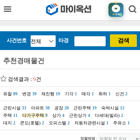
AI
챗봇
검색
사건번호
타경
추천경매물건
검색결과 :
9
건
유찰
89
변경
39
재진행
19
기각
1
매각
1
취하
1
신건
2
근린시설
33
아파트
30
공장
20
근린주택
19
숙박시설
12
주택
11
다가구주택
9
상가
4
근린상가
4
다세대(빌라)
2
대지
2
콘도(호텔)
2
오피스텔
2
자동차관련시설
1
주유소
1
정렬방법 :