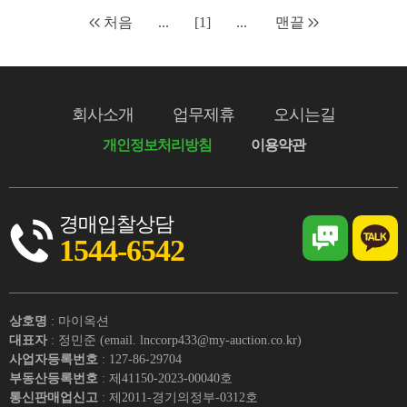
처음
...
[1]
...
맨끝
회사소개
업무제휴
오시는길
개인정보처리방침
이용약관
경매입찰상담
1544-6542
상호명
: 마이옥션
대표자
: 정민준 (email. lnccorp433@my-auction.co.kr)
사업자등록번호
: 127-86-29704
부동산등록번호
: 제41150-2023-00040호
통신판매업신고
: 제2011-경기의정부-0312호