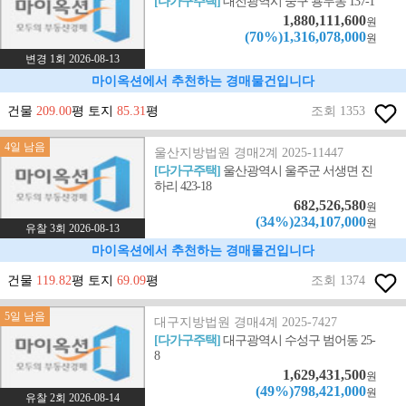
[다가구주택]
대전광역시 중구 용두동 137-1
1,880,111,600
원
(70%)1,316,078,000
원
변경 1회 2026-08-13
마이옥션에서 추천하는 경매물건입니다
건물
209.00
평 토지
85.31
평
조회 1353
4일 남음
울산지방법원 경매2계 2025-11447
[다가구주택]
울산광역시 울주군 서생면 진
하리 423-18
682,526,580
원
(34%)234,107,000
원
유찰 3회 2026-08-13
마이옥션에서 추천하는 경매물건입니다
건물
119.82
평 토지
69.09
평
조회 1374
5일 남음
대구지방법원 경매4계 2025-7427
[다가구주택]
대구광역시 수성구 범어동 25-
8
1,629,431,500
원
(49%)798,421,000
원
유찰 2회 2026-08-14