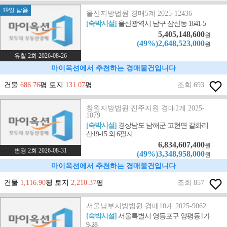
19일 남음
울산지방법원 경매5계 2025-12436
[숙박시설]
울산광역시 남구 삼산동 1641-5
5,405,148,600
원
(49%)2,648,523,000
원
유찰 2회 2026-08-26
마이옥션에서 추천하는 경매물건입니다
건물
686.76
평 토지
131.07
평
조회 693
창원지방법원 진주지원 경매2계 2025-
1079
[숙박시설]
경상남도 남해군 고현면 갈화리
산19-15 외 6필지
6,834,607,400
원
변경 2회 2026-08-31
(49%)3,348,958,000
원
마이옥션에서 추천하는 경매물건입니다
건물
1,116.90
평 토지
2,210.37
평
조회 857
서울남부지방법원 경매10계 2025-9062
[숙박시설]
서울특별시 영등포구 양평동1가
9-28