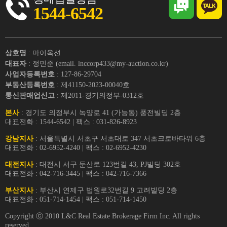
1544-6542
상호명
: 마이옥션
대표자
: 정민준 (email. lnccorp433@my-auction.co.kr)
사업자등록번호
: 127-86-29704
부동산등록번호
: 제41150-2023-00040호
통신판매업신고
: 제2011-경기의정부-0312호
본사
: 경기도 의정부시 녹양로 41 (가능동) 풍전빌딩 2층
대표전화 : 1544-6542 | 팩스 : 031-826-8923
강남지사
: 서울특별시 서초구 서초대로 347 서초크로바타워 6층
대표전화 : 02-6952-4240 | 팩스 : 02-6952-4230
대전지사
: 대전시 서구 둔산로 123번길 43, PJ빌딩 302호
대표전화 : 042-716-3445 | 팩스 : 042-716-7366
부산지사
: 부산시 연제구 법원로32번길 9 고려빌딩 2층
대표전화 : 051-714-1454 | 팩스 : 051-714-1450
Copyright ⓒ 2010 L&C Real Estate Brokerage Firm Inc. All rights
reserved.