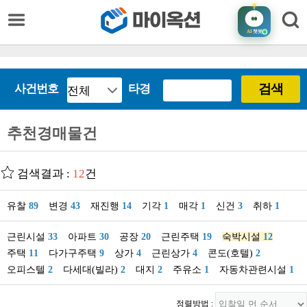
AI
챗봇
검색
사건번호
타경
추천경매물건
검색결과 :
12
건
유찰
89
변경
43
재진행
14
기각
1
매각
1
신건
3
취하
1
근린시설
33
아파트
30
공장
20
근린주택
19
숙박시설
12
주택
11
다가구주택
9
상가
4
근린상가
4
콘도(호텔)
2
오피스텔
2
다세대(빌라)
2
대지
2
주유소
1
자동차관련시설
1
정렬방법 :