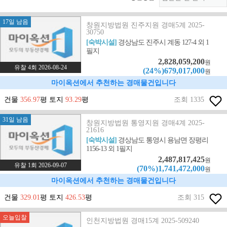
17일 남음
창원지방법원 진주지원 경매5계 2025-
30750
[숙박시설]
경상남도 진주시 계동 127-4 외 1
필지
2,828,059,200
원
유찰 4회 2026-08-24
(24%)679,017,000
원
마이옥션에서 추천하는 경매물건입니다
건물
356.97
평 토지
93.29
평
조회 1335
31일 남음
창원지방법원 통영지원 경매4계 2025-
21616
[숙박시설]
경상남도 통영시 용남면 장평리
1156-13 외 1필지
2,487,817,425
원
유찰 1회 2026-09-07
(70%)1,741,472,000
원
마이옥션에서 추천하는 경매물건입니다
건물
329.01
평 토지
426.53
평
조회 315
오늘입찰
인천지방법원 경매15계 2025-509240