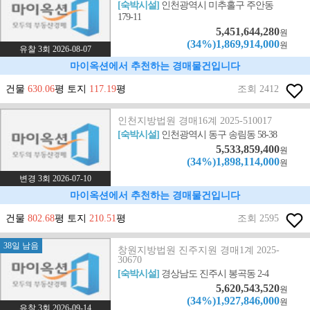
[숙박시설]
인천광역시 미추홀구 주안동
179-11
5,451,644,280
원
(34%)1,869,914,000
원
유찰 3회 2026-08-07
마이옥션에서 추천하는 경매물건입니다
건물
630.06
평 토지
117.19
평
조회 2412
인천지방법원 경매16계 2025-510017
[숙박시설]
인천광역시 동구 송림동 58-38
5,533,859,400
원
(34%)1,898,114,000
원
변경 3회 2026-07-10
마이옥션에서 추천하는 경매물건입니다
건물
802.68
평 토지
210.51
평
조회 2595
38일 남음
창원지방법원 진주지원 경매1계 2025-
30670
[숙박시설]
경상남도 진주시 봉곡동 2-4
5,620,543,520
원
(34%)1,927,846,000
원
유찰 3회 2026-09-14