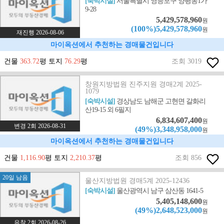
[숙박시설]
서울특별시 영등포구 양평동1가
9-28
5,429,578,960
원
(100%)5,429,578,960
원
재진행 2026-08-06
마이옥션에서 추천하는 경매물건입니다
건물
363.72
평 토지
76.29
평
조회 3019
창원지방법원 진주지원 경매2계 2025-
1079
[숙박시설]
경상남도 남해군 고현면 갈화리
산19-15 외 6필지
6,834,607,400
원
변경 2회 2026-08-31
(49%)3,348,958,000
원
마이옥션에서 추천하는 경매물건입니다
건물
1,116.90
평 토지
2,210.37
평
조회 856
20일 남음
울산지방법원 경매5계 2025-12436
[숙박시설]
울산광역시 남구 삼산동 1641-5
5,405,148,600
원
(49%)2,648,523,000
원
유찰 2회 2026-08-26