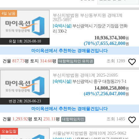
4일 남음
부산지방법원 부산동부지원 경매3계
2025-5897
[숙박시설]
부산광역시 기장군 기장읍 연화
리 330-2
10,936,374,300
원
유찰 1회 2026-08-10
(70%)7,655,462,000
원
마이옥션에서 추천하는 경매물건입니다
건물
817.73
평 토지
314.60
평
조회 1289
대항력임차인 유치권
부산지방법원 경매1계 2025-21695
[숙박시설]
부산광역시 중구 대청동2가 7-1
14,808,258,800
원
(49%)7,256,047,000
원
변경 2회 2026-06-23
마이옥션에서 추천하는 경매물건입니다
건물
1,293.92
평 토지
231.11
평
조회 1485
대항력임차인
오늘입찰
서울남부지방법원 경매10계 2025-9062