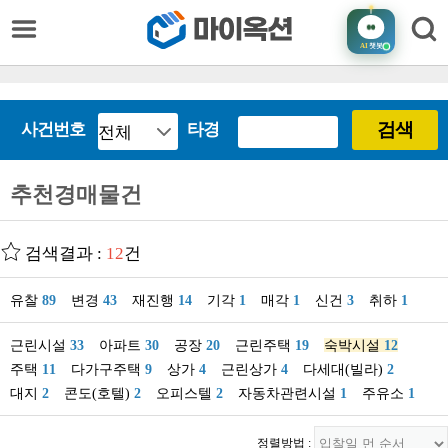
AI
챗봇
검색
사건번호
타경
추천경매물건
검색결과 :
12
건
유찰
89
변경
43
재진행
14
기각
1
매각
1
신건
3
취하
1
근린시설
33
아파트
30
공장
20
근린주택
19
숙박시설
12
주택
11
다가구주택
9
상가
4
근린상가
4
다세대(빌라)
2
대지
2
콘도(호텔)
2
오피스텔
2
자동차관련시설
1
주유소
1
정렬방법 :