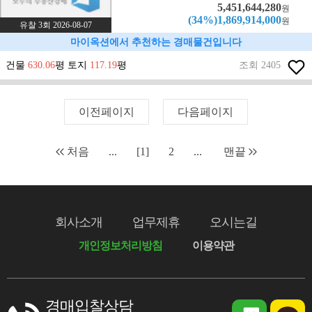
5,451,644,280
원
(34%)1,869,914,000
원
유찰 3회 2026-08-07
마이옥션에서 추천하는 경매물건입니다
건물
630.06
평 토지
117.19
평
조회 2405
이전페이지
다음페이지
처음
...
[1]
2
...
맨끝
회사소개
업무제휴
오시는길
개인정보처리방침
이용약관
경매입찰상담