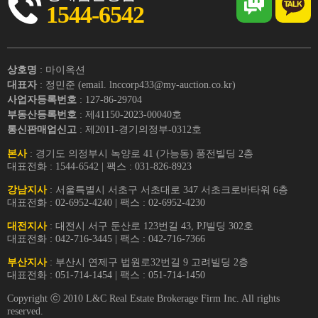
1544-6542
상호명
: 마이옥션
대표자
: 정민준 (email. lnccorp433@my-auction.co.kr)
사업자등록번호
: 127-86-29704
부동산등록번호
: 제41150-2023-00040호
통신판매업신고
: 제2011-경기의정부-0312호
본사
: 경기도 의정부시 녹양로 41 (가능동) 풍전빌딩 2층
대표전화 : 1544-6542 | 팩스 : 031-826-8923
강남지사
: 서울특별시 서초구 서초대로 347 서초크로바타워 6층
대표전화 : 02-6952-4240 | 팩스 : 02-6952-4230
대전지사
: 대전시 서구 둔산로 123번길 43, PJ빌딩 302호
대표전화 : 042-716-3445 | 팩스 : 042-716-7366
부산지사
: 부산시 연제구 법원로32번길 9 고려빌딩 2층
대표전화 : 051-714-1454 | 팩스 : 051-714-1450
Copyright ⓒ 2010 L&C Real Estate Brokerage Firm Inc. All rights
reserved.