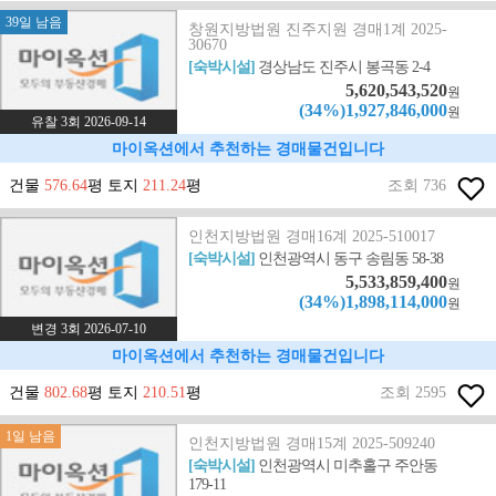
39일 남음
창원지방법원 진주지원 경매1계 2025-
30670
[숙박시설]
경상남도 진주시 봉곡동 2-4
5,620,543,520
원
(34%)1,927,846,000
원
유찰 3회 2026-09-14
마이옥션에서 추천하는 경매물건입니다
건물
576.64
평 토지
211.24
평
조회 736
인천지방법원 경매16계 2025-510017
[숙박시설]
인천광역시 동구 송림동 58-38
5,533,859,400
원
(34%)1,898,114,000
원
변경 3회 2026-07-10
마이옥션에서 추천하는 경매물건입니다
건물
802.68
평 토지
210.51
평
조회 2595
1일 남음
인천지방법원 경매15계 2025-509240
[숙박시설]
인천광역시 미추홀구 주안동
179-11