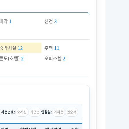
매각
1
신건
3
숙박시설
12
주택
11
콘도(호텔)
2
오피스텔
2
오래된
최근순
가까운
먼순서
사건번호:
입찰일: