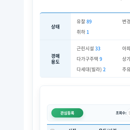
유찰
89
변
상태
취하
1
근린시설
33
아
경매
다가구주택
9
상
용도
다세대(빌라)
2
주
관심등록
조회수: