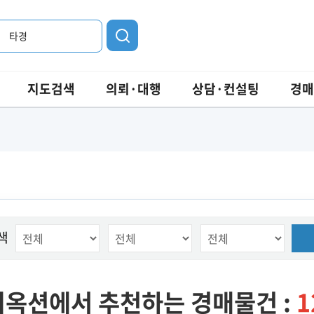
타경
지도검색
의뢰·대행
상담·컨설팅
경매
색
옥션에서 추천하는 경매물건 :
1