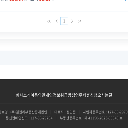
1
회사소개
이용약관
개인정보취급방침
업무제휴신청
오시는길
상호명 : (주)엘앤씨부동산중개법인
|
대표자 : 정민준
|
사업자등록번호 : 127-86-2970
통신판매업신고 : 127-86-29704
|
부동산등록번호 : 제 41150-2023-00040 호