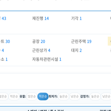
경
43
재진행
14
기각
1
파트
30
공장
20
근린주택
19
가
4
근린상가
4
대지
2
유소
1
자동차관련시설
1
많은순
적은순
많은순
적은순
높은순
낮은순
높은순
낮은순
유찰:
최저가:
감정가: