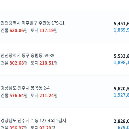
인천광역시 미추홀구 주안동 179-11
5,451,
1,869,
건물
630.06
평 토지
117.19
평
인천광역시 동구 송림동 58-38
5,533,
1,898,
건물
802.68
평 토지
210.51
평
경상남도 진주시 봉곡동 2-4
5,620,
1,927,
건물
576.64
평 토지
211.24
평
경상남도 진주시 계동 127-4 외 1필지
2,828,
679,
건물
356.97
평 토지
93.29
평