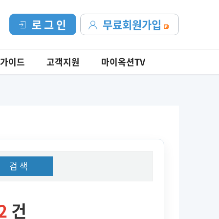
로 그 인
무료회원가입
가이드
고객지원
마이옥션TV
검 색
2
건