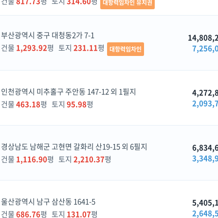
건물
817.73
평 토지
314.60
평
대항력임차인 유치권
부산광역시 중구 대청동2가 7-1
14,808,
건물
1,293.92
평 토지
231.11
평
7,256,
대항력임차인
인천광역시 미추홀구 주안동 147-12 외 1필지
4,272,
2,093,
건물
463.18
평 토지
95.98
평
경상남도 남해군 고현면 갈화리 산19-15 외 6필지
6,834,
3,348,
건물
1,116.90
평 토지
2,210.37
평
울산광역시 남구 삼산동 1641-5
5,405,
2,648,
건물
686.76
평 토지
131.07
평