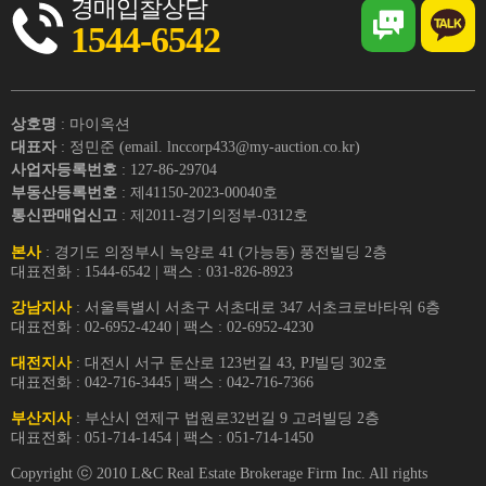
경매입찰상담
1544-6542
상호명
: 마이옥션
대표자
: 정민준 (email. lnccorp433@my-auction.co.kr)
사업자등록번호
: 127-86-29704
부동산등록번호
: 제41150-2023-00040호
통신판매업신고
: 제2011-경기의정부-0312호
본사
: 경기도 의정부시 녹양로 41 (가능동) 풍전빌딩 2층
대표전화 : 1544-6542 | 팩스 : 031-826-8923
강남지사
: 서울특별시 서초구 서초대로 347 서초크로바타워 6층
대표전화 : 02-6952-4240 | 팩스 : 02-6952-4230
대전지사
: 대전시 서구 둔산로 123번길 43, PJ빌딩 302호
대표전화 : 042-716-3445 | 팩스 : 042-716-7366
부산지사
: 부산시 연제구 법원로32번길 9 고려빌딩 2층
대표전화 : 051-714-1454 | 팩스 : 051-714-1450
Copyright ⓒ 2010 L&C Real Estate Brokerage Firm Inc. All rights