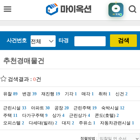
AI
챗봇
검색
사건번호
타경
추천경매물건
검색결과 :
0
건
유찰
89
변경
39
재진행
19
기각
1
매각
1
취하
1
신건
2
근린시설
33
아파트
30
공장
20
근린주택
19
숙박시설
12
주택
11
다가구주택
9
상가
4
근린상가
4
콘도(호텔)
2
오피스텔
2
다세대(빌라)
2
대지
2
주유소
1
자동차관련시설
1
정렬방법 :