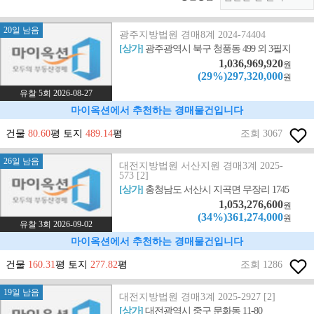
20일 남음
광주지방법원 경매8계 2024-74404
[상가]
광주광역시 북구 청풍동 499 외 3필지
1,036,969,920
원
(29%)297,320,000
원
유찰 5회 2026-08-27
마이옥션에서 추천하는 경매물건입니다
건물
80.60
평 토지
489.14
평
조회 3067
26일 남음
대전지방법원 서산지원 경매3계 2025-
573 [2]
[상가]
충청남도 서산시 지곡면 무장리 1745
1,053,276,600
원
(34%)361,274,000
원
유찰 3회 2026-09-02
마이옥션에서 추천하는 경매물건입니다
건물
160.31
평 토지
277.82
평
조회 1286
19일 남음
대전지방법원 경매3계 2025-2927 [2]
[상가]
대전광역시 중구 문화동 11-80