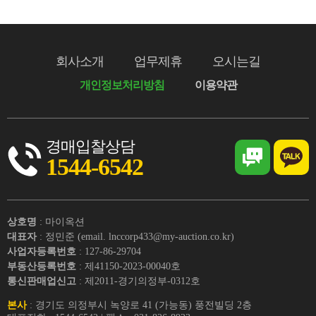
회사소개
업무제휴
오시는길
개인정보처리방침
이용약관
경매입찰상담
1544-6542
상호명
: 마이옥션
대표자
: 정민준 (email. lnccorp433@my-auction.co.kr)
사업자등록번호
: 127-86-29704
부동산등록번호
: 제41150-2023-00040호
통신판매업신고
: 제2011-경기의정부-0312호
본사
: 경기도 의정부시 녹양로 41 (가능동) 풍전빌딩 2층