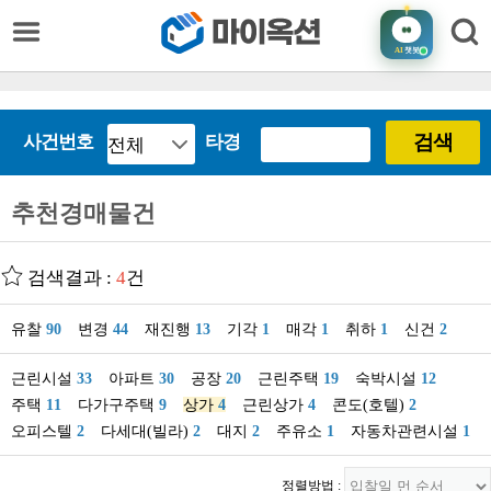
AI
챗봇
검색
사건번호
타경
추천경매물건
검색결과 :
4
건
유찰
90
변경
44
재진행
13
기각
1
매각
1
취하
1
신건
2
근린시설
33
아파트
30
공장
20
근린주택
19
숙박시설
12
주택
11
다가구주택
9
상가
4
근린상가
4
콘도(호텔)
2
오피스텔
2
다세대(빌라)
2
대지
2
주유소
1
자동차관련시설
1
정렬방법 :