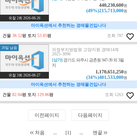
440,230,600
원
(49%)215,713,000
원
유찰 2회 2026-08-26
마이옥션에서 추천하는 경매물건입니다
건물
38.52
평 토지
53.85
평
조회 787
20일 남음
의정부지방법원 고양지원 경매14계
2025-3896
[상가]
경기도 파주시 금촌동 947-39 외 3필
지
1,170,651,250
원
유찰 3회 2026-08-27
(34%)401,533,000
원
마이옥션에서 추천하는 경매물건입니다
건물
82.04
평 토지
129.86
평
조회 1263
이전페이지
다음페이지
처음
...
[1]
...
맨끝