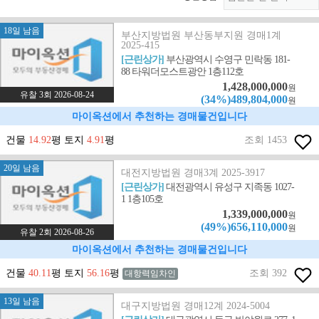
18일 남음
부산지방법원 부산동부지원 경매1계
2025-415
[근린상가]
부산광역시 수영구 민락동 181-
88 타워더모스트광안 1층112호
1,428,000,000
원
유찰 3회 2026-08-24
(34%)489,804,000
원
마이옥션에서 추천하는 경매물건입니다
건물
14.92
평 토지
4.91
평
조회 1453
20일 남음
대전지방법원 경매3계 2025-3917
[근린상가]
대전광역시 유성구 지족동 1027-
1 1층105호
1,339,000,000
원
(49%)656,110,000
원
유찰 2회 2026-08-26
마이옥션에서 추천하는 경매물건입니다
건물
40.11
평 토지
56.16
평
조회 392
대항력임차인
13일 남음
대구지방법원 경매12계 2024-5004