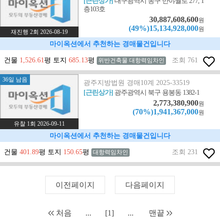
[근린상가]
대구광역시 동구 반야월로 277, 1
층103호
30,887,608,600
원
(49%)15,134,928,000
원
재진행 2회 2026-08-19
마이옥션에서 추천하는 경매물건입니다
건물
1,526.61
평 토지
685.13
평
조회 761
위반건축물 대항력임차인
36일 남음
광주지방법원 경매10계 2025-33519
[근린상가]
광주광역시 북구 용봉동 1382-1
2,773,380,900
원
(70%)1,941,367,000
원
유찰 1회 2026-09-11
마이옥션에서 추천하는 경매물건입니다
건물
401.89
평 토지
150.65
평
조회 231
대항력임차인
이전페이지
다음페이지
처음
...
[1]
...
맨끝