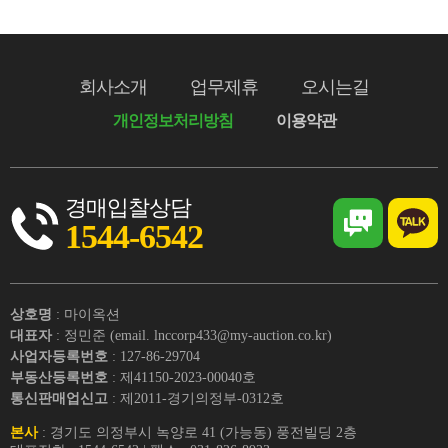
회사소개
업무제휴
오시는길
개인정보처리방침
이용약관
경매입찰상담
1544-6542
상호명
: 마이옥션
대표자
: 정민준 (email. lnccorp433@my-auction.co.kr)
사업자등록번호
: 127-86-29704
부동산등록번호
: 제41150-2023-00040호
통신판매업신고
: 제2011-경기의정부-0312호
본사
: 경기도 의정부시 녹양로 41 (가능동) 풍전빌딩 2층