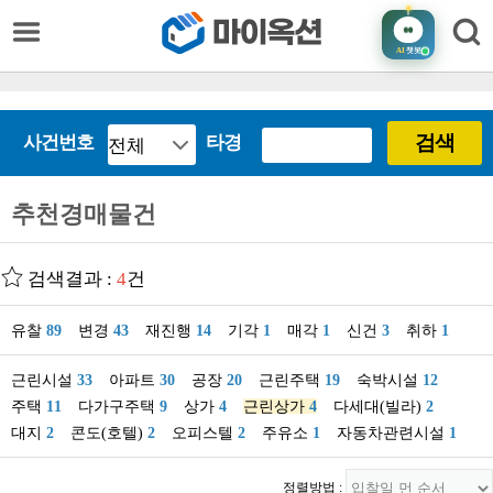
AI
챗봇
검색
사건번호
타경
추천경매물건
검색결과 :
4
건
유찰
89
변경
43
재진행
14
기각
1
매각
1
신건
3
취하
1
근린시설
33
아파트
30
공장
20
근린주택
19
숙박시설
12
주택
11
다가구주택
9
상가
4
근린상가
4
다세대(빌라)
2
대지
2
콘도(호텔)
2
오피스텔
2
주유소
1
자동차관련시설
1
정렬방법 :