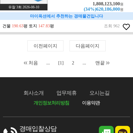
1,808,123,100
원
유찰 3회 2026-08-10
(34%)620,186,000
원
마이옥션에서 추천하는 경매물건입니다
건물
190.63
평 토지
147.83
평
조회 962
이전페이지
다음페이지
처음
...
[1]
2
...
맨끝
회사소개
업무제휴
오시는길
개인정보처리방침
이용약관
경매입찰상담