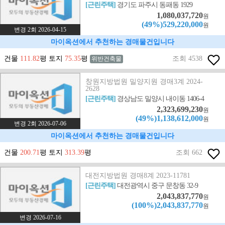
[근린주택]
경기도 파주시 동패동 1929
1,080,037,720
원
(49%)529,220,000
원
변경 2회 2026-04-15
마이옥션에서 추천하는 경매물건입니다
건물
111.82
평 토지
75.35
평
조회 4538
위반건축물
창원지방법원 밀양지원 경매3계 2024-
2628
[근린주택]
경상남도 밀양시 내이동 1406-4
2,323,699,230
원
(49%)1,138,612,000
원
변경 2회 2026-07-06
마이옥션에서 추천하는 경매물건입니다
건물
200.71
평 토지
313.39
평
조회 662
대전지방법원 경매8계 2023-11781
[근린주택]
대전광역시 중구 문창동 32-9
2,043,837,770
원
(100%)2,043,837,770
원
변경 2026-07-16