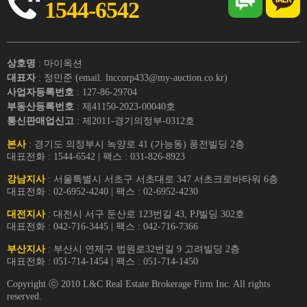
1544-6542
상호명
: 마이옥션
대표자
: 정민준 (email. lnccorp433@my-auction.co.kr)
사업자등록번호
: 127-86-29704
부동산등록번호
: 제41150-2023-00040호
통신판매업신고
: 제2011-경기의정부-0312호
본사
: 경기도 의정부시 녹양로 41 (가능동) 풍전빌딩 2층
대표전화 : 1544-6542 | 팩스 : 031-826-8923
강남지사
: 서울특별시 서초구 서초대로 347 서초크로바타워 6층
대표전화 : 02-6952-4240 | 팩스 : 02-6952-4230
대전지사
: 대전시 서구 둔산로 123번길 43, PJ빌딩 302호
대표전화 : 042-716-3445 | 팩스 : 042-716-7366
부산지사
: 부산시 연제구 법원로32번길 9 고려빌딩 2층
대표전화 : 051-714-1454 | 팩스 : 051-714-1450
Copyright ⓒ 2010 L&C Real Estate Brokerage Firm Inc. All rights
reserved.