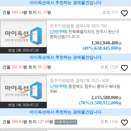
마이옥션에서 추천하는 경매물건입니다
건물
199.54
평 토지
81.37
평
조회 375
전주지방법원 경매4계 2025-760
[근린주택]
전북특별자치도 전주시 완산구
중화산동2가 25-11
1,302,948,480
원
(49%)638,445,000
원
변경 2회 2026-07-20
마이옥션에서 추천하는 경매물건입니다
건물
192.81
평 토지
99.22
평
조회 1723
청주지방법원 경매2계 2025-3428
[근린주택]
충청북도 청주시 흥덕구 복대동
3040
2,155,588,000
원
(70%)1,508,912,000
원
변경 1회 2026-07-21
마이옥션에서 추천하는 경매물건입니다
건물
209.82
평 토지
127.69
평
조회 1150
대항력임차인