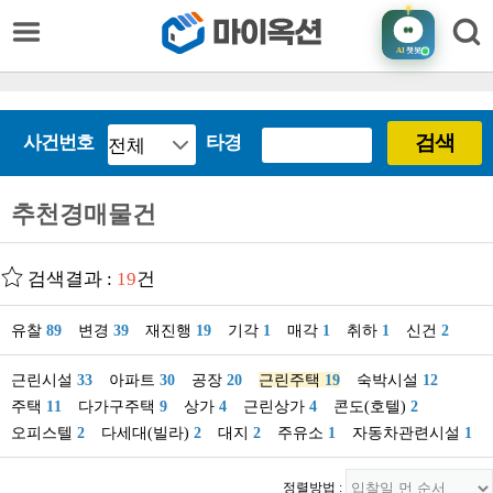
AI
챗봇
검색
사건번호
타경
추천경매물건
검색결과 :
19
건
유찰
89
변경
39
재진행
19
기각
1
매각
1
취하
1
신건
2
근린시설
33
아파트
30
공장
20
근린주택
19
숙박시설
12
주택
11
다가구주택
9
상가
4
근린상가
4
콘도(호텔)
2
오피스텔
2
다세대(빌라)
2
대지
2
주유소
1
자동차관련시설
1
정렬방법 :