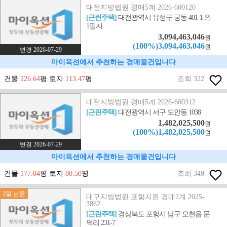
대전지방법원 경매5계 2026-600120
[근린주택]
대전광역시 유성구 궁동 401-1 외
1필지
3,094,463,046
원
(100%)3,094,463,046
원
변경 2026-07-29
마이옥션에서 추천하는 경매물건입니다
건물
226.64
평 토지
113.47
평
조회 322
대전지방법원 경매5계 2026-600312
[근린주택]
대전광역시 서구 도안동 1038
1,482,025,500
원
(100%)1,482,025,500
원
변경 2026-07-29
마이옥션에서 추천하는 경매물건입니다
건물
177.04
평 토지
80.50
평
조회 349
1일 남음
대구지방법원 포항지원 경매2계 2025-
3862
[근린주택]
경상북도 포항시 남구 오천읍 문
덕리 231-7