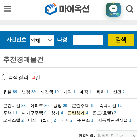
AI
챗봇
검색
사건번호
타경
추천경매물건
검색결과 :
4
건
유찰
89
변경
39
재진행
19
기각
1
매각
1
취하
1
신건
2
근린시설
33
아파트
30
공장
20
근린주택
19
숙박시설
12
주택
11
다가구주택
9
상가
4
근린상가
4
콘도(호텔)
2
오피스텔
2
다세대(빌라)
2
대지
2
주유소
1
자동차관련시설
1
정렬방법 :