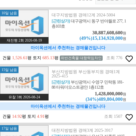
10일 남음
대구지방법원 경매12계 2024-5004
[근린상가]
대구광역시 동구 반야월로 277, 1
층103호
30,887,608,600
원
(49%)15,134,928,000
원
재진행 2회 2026-08-19
마이옥션에서 추천하는 경매물건입니다
건물
1,526.61
평 토지
685.13
평
조회 776
위반건축물 대항력임차인
15일 남음
부산지방법원 부산동부지원 경매1계
2025-415
[근린상가]
부산광역시 수영구 민락동 181-
88 타워더모스트광안 1층112호
1,428,000,000
원
유찰 3회 2026-08-24
(34%)489,804,000
원
마이옥션에서 추천하는 경매물건입니다
건물
14.92
평 토지
4.91
평
조회 1507
17일 남음
대전지방법원 경매3계 2025-3917