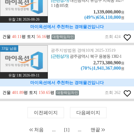
[근린상가]
대전광역시 유성구 지족동 1027-
1 1층105호
1,339,000,000
원
(49%)656,110,000
원
유찰 2회 2026-08-26
마이옥션에서 추천하는 경매물건입니다
건물
40.11
평 토지
56.16
평
조회 424
대항력임차인
33일 남음
광주지방법원 경매10계 2025-33519
[근린상가]
광주광역시 북구 용봉동 1382-1
2,773,380,900
원
(70%)1,941,367,000
원
유찰 1회 2026-09-11
마이옥션에서 추천하는 경매물건입니다
건물
401.89
평 토지
150.65
평
조회 262
대항력임차인
이전페이지
다음페이지
처음
...
[1]
...
맨끝