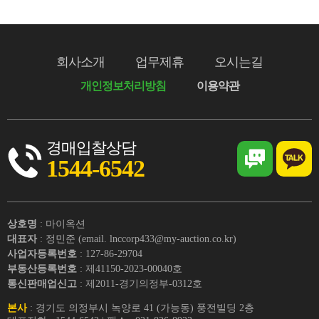
회사소개
업무제휴
오시는길
개인정보처리방침
이용약관
경매입찰상담
1544-6542
상호명
: 마이옥션
대표자
: 정민준 (email. lnccorp433@my-auction.co.kr)
사업자등록번호
: 127-86-29704
부동산등록번호
: 제41150-2023-00040호
통신판매업신고
: 제2011-경기의정부-0312호
본사
: 경기도 의정부시 녹양로 41 (가능동) 풍전빌딩 2층