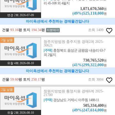
리 45-108 외 4필지
1,071,670,560
원
(49%)525,118,000
원
변경 2회 2026-07-09
마이옥션에서 추천하는 경매물건입니다
건물
93.16
평 토지
194.34
평
조회 1409
지분매각
2일 남음
청주지방법원 충주지원 경매2계 2025-
30621
[주택]
충청북도 음성군 금왕읍 내송리 63-7
외 2필지
730,765,520
원
유찰 4회 2026-08-10
(41%)299,322,000
원
마이옥션에서 추천하는 경매물건입니다
건물
59.60
평 토지
250.17
평
조회 3004
2일 남음
창원지방법원 통영지원 경매6계 2025-
21700
[주택]
경상남도 거제시 아주동 1488-11
505,334,400
원
(49%)247,614,000
원
유찰 2회 2026-08-10