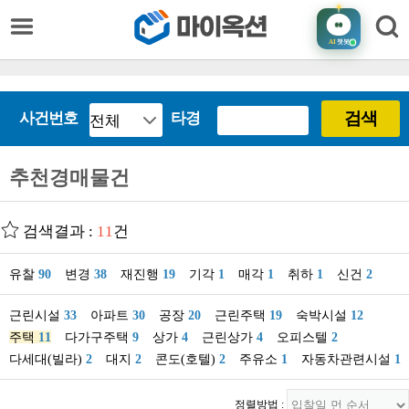
AI
챗봇
검색
사건번호
타경
추천경매물건
검색결과 :
11
건
유찰
90
변경
38
재진행
19
기각
1
매각
1
취하
1
신건
2
근린시설
33
아파트
30
공장
20
근린주택
19
숙박시설
12
주택
11
다가구주택
9
상가
4
근린상가
4
오피스텔
2
다세대(빌라)
2
대지
2
콘도(호텔)
2
주유소
1
자동차관련시설
1
정렬방법 :