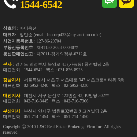
1544-6542
상호명
: 마이옥션
대표자
: 정민준 (email. lnccorp433@my-auction.co.kr)
사업자등록번호
: 127-86-29704
부동산등록번호
: 제41150-2023-00040호
통신판매업신고
: 제2011-경기의정부-0312호
본사
: 경기도 의정부시 녹양로 41 (가능동) 풍전빌딩 2층
대표전화 : 1544-6542 | 팩스 : 031-826-8923
강남지사
: 서울특별시 서초구 서초대로 347 서초크로바타워 6층
대표전화 : 02-6952-4240 | 팩스 : 02-6952-4230
대전지사
: 대전시 서구 둔산로 123번길 43, PJ빌딩 302호
대표전화 : 042-716-3445 | 팩스 : 042-716-7366
부산지사
: 부산시 연제구 법원로32번길 9 고려빌딩 2층
대표전화 : 051-714-1454 | 팩스 : 051-714-1450
Copyright ⓒ 2010 L&C Real Estate Brokerage Firm Inc. All rights
reserved.