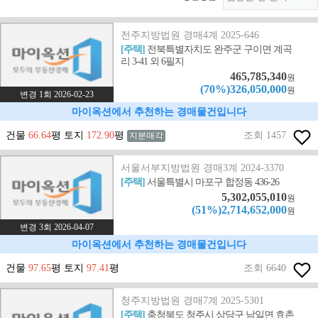
전주지방법원 경매4계 2025-646
[주택]
전북특별자치도 완주군 구이면 계곡
리 3-41 외 6필지
465,785,340
원
(70%)326,050,000
원
변경 1회 2026-02-23
마이옥션에서 추천하는 경매물건입니다
건물
66.64
평 토지
172.90
평
조회 1457
지분매각
서울서부지방법원 경매3계 2024-3370
[주택]
서울특별시 마포구 합정동 436-26
5,302,055,010
원
(51%)2,714,652,000
원
변경 3회 2026-04-07
마이옥션에서 추천하는 경매물건입니다
건물
97.65
평 토지
97.41
평
조회 6640
청주지방법원 경매7계 2025-5301
[주택]
충청북도 청주시 상당구 남일면 효촌