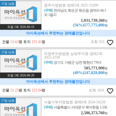
11일 남음
광주지방법원 경매5계 2025-33209
[주택]
전라남도 화순군 화순읍 광덕리 66-1
외 1필지
1,031,739,360
원
(56%)577,775,000
원
유찰 2회 2026-08-19
마이옥션에서 추천하는 경매물건입니다
건물
53.62
평 토지
231.41
평
조회 353
12일 남음
의정부지방법원 남양주지원 경매2계
2025-2559
[주택]
경기도 가평군 상면 행현리 770-9
505,771,900
원
(49%)247,828,000
원
유찰 2회 2026-08-20
마이옥션에서 추천하는 경매물건입니다
건물
51.25
평 토지
222.64
평
조회 1631
17일 남음
서울서부지방법원 경매6계 2024-56220
[주택]
서울특별시 서대문구 북아현동 1-556
2,586,373,760
원