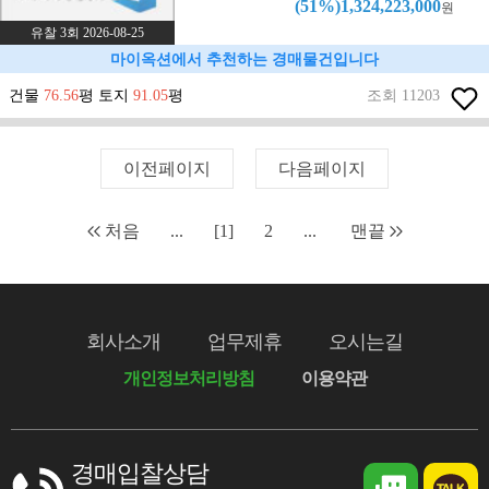
(51%)1,324,223,000
원
유찰 3회 2026-08-25
마이옥션에서 추천하는 경매물건입니다
건물
76.56
평 토지
91.05
평
조회 11203
이전페이지
다음페이지
처음
...
[1]
2
...
맨끝
회사소개
업무제휴
오시는길
개인정보처리방침
이용약관
경매입찰상담