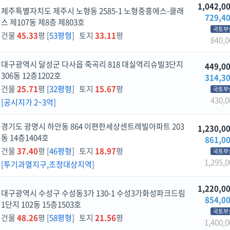
1,042,0
제주특별자치도 제주시 노형동 2585-1 노형중흥에스-클래
729,4
스 제107동 제8층 제803호
국토부
건물
45.33
평 [
53평형
] 토지
33.11
평
840,0
대구광역시 달성군 다사읍 죽곡리 818 대실역리슈빌3단지
449,0
306동 12층1202호
314,3
건물
25.71
평 [
32평형
] 토지
15.67
평
국토부
430,0
[공시지가 2~3억]
경기도 광명시 하안동 864 이편한세상센트레빌아파트 203
1,230,0
동 14층1404호
861,0
건물
37.40
평 [
46평형
] 토지
18.97
평
국토부
1,295,0
[투기과열지구,조정대상지역]
1,220,0
대구광역시 수성구 수성동3가 130-1 수성3가화성파크드림
854,0
1단지 102동 15층1503호
국토부
건물
48.26
평 [
58평형
] 토지
21.56
평
1,400,0