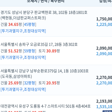
소재지 / 면적 / 특수권리
감정/최
경기도 성남시 분당구 판교백현로 38, 102동 18층1801호
(백현동,더샵판교퍼스트파크)
1,750,0
건물
34.65
평 [
45평형
]
1,225,0
[투기과열지구,조정대상지역]
서울특별시 송파구 오금로35길 17, 28동 3층302호
2,090,0
건물
51.52
평 [
59평형
] 토지
30.89
평
2,090,0
[투기과열지구,조정대상지역]
서울특별시 강남구 남부순환로379길 14, 1동 10층1003호
(도곡동,삼성아파트)
2,270,0
건물
25.69
평 [
32평형
] 토지
20.95
평
2,270,0
[투기과열지구,조정대상지역]
2,193,0
대전광역시 유성구 도룡동 4-7 스마트시티 501동 4층404호
1,535,1