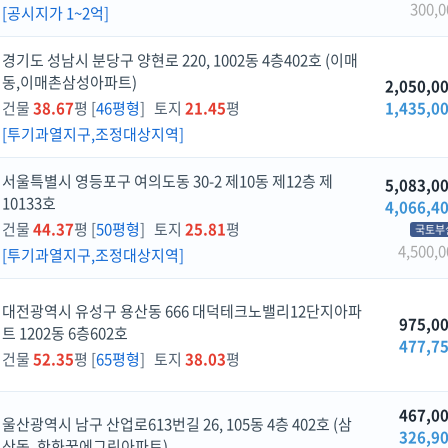
300,0
[공시지가 1~2억]
경기도 성남시 분당구 양현로 220, 1002동 4층402호 (이매
동,이매촌삼성아파트)
2,050,0
건물
38.67
평 [
46평형
] 토지
21.45
평
1,435,0
[투기과열지구,조정대상지역]
서울특별시 영등포구 여의도동 30-2 제10동 제12층 제
5,083,0
10133호
4,066,4
건물
44.37
평 [
50평형
] 토지
25.81
평
국토부
4,500,0
[투기과열지구,조정대상지역]
대전광역시 유성구 용산동 666 대덕테크노밸리12단지아파
975,0
트 1202동 6층602호
477,7
건물
52.35
평 [
65평형
] 토지
38.03
평
467,0
울산광역시 남구 산업로613번길 26, 105동 4층 402호 (삼
326,9
산동, 한화꿈에그린아파트)