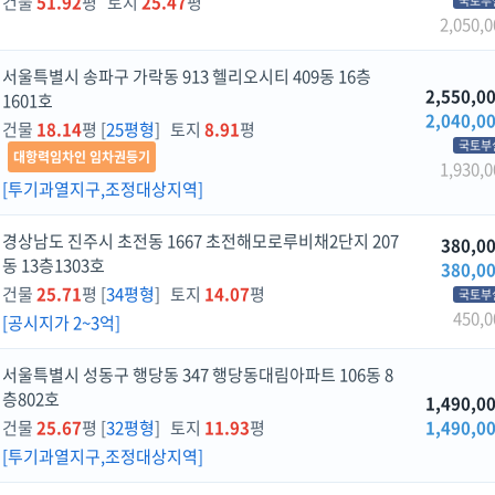
건물
51.92
평 토지
25.47
평
국토부
2,050,0
서울특별시 송파구 가락동 913 헬리오시티 409동 16층
2,550,0
1601호
2,040,0
건물
18.14
평 [
25평형
] 토지
8.91
평
국토부
대항력임차인 임차권등기
1,930,0
[투기과열지구,조정대상지역]
경상남도 진주시 초전동 1667 초전해모로루비채2단지 207
380,0
동 13층1303호
380,0
건물
25.71
평 [
34평형
] 토지
14.07
평
국토부
450,0
[공시지가 2~3억]
서울특별시 성동구 행당동 347 행당동대림아파트 106동 8
층802호
1,490,0
건물
25.67
평 [
32평형
] 토지
11.93
평
1,490,0
[투기과열지구,조정대상지역]