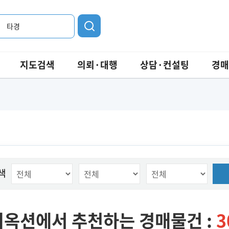
타경
지도검색
의뢰·대행
상담·컨설팅
경매
색
옥션에서 추천하는 경매물건 :
3