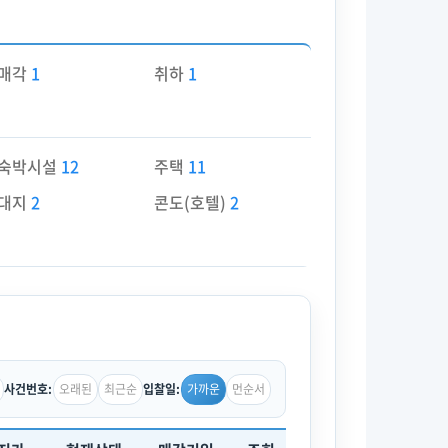
매각
1
취하
1
숙박시설
12
주택
11
대지
2
콘도(호텔)
2
오래된
최근순
가까운
먼순서
사건번호:
입찰일: