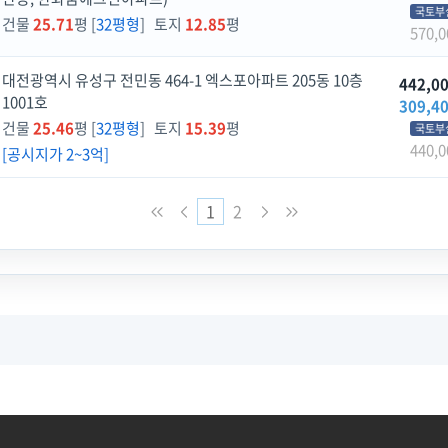
국토부
건물
25.71
평 [
32평형
] 토지
12.85
평
570,0
대전광역시 유성구 전민동 464-1 엑스포아파트 205동 10층
442,0
1001호
309,4
건물
25.46
평 [
32평형
] 토지
15.39
평
국토부
440,0
[공시지가 2~3억]
1
2