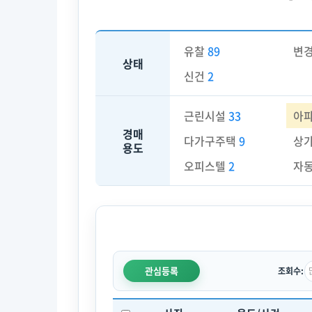
유찰
89
변
상태
신건
2
근린시설
33
아
경매
다가구주택
9
상
용도
오피스텔
2
자
관심등록
조회수: