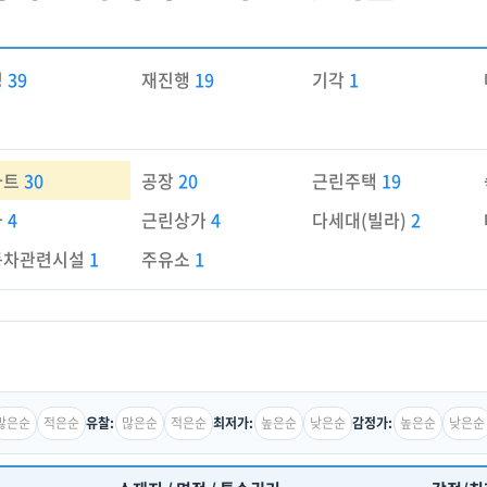
경
39
재진행
19
기각
1
파트
30
공장
20
근린주택
19
가
4
근린상가
4
다세대(빌라)
2
동차관련시설
1
주유소
1
많은순
적은순
많은순
적은순
높은순
낮은순
높은순
낮은순
유찰:
최저가:
감정가: