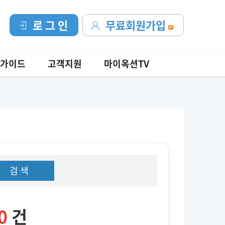
로 그 인
무료회원가입
가이드
고객지원
마이옥션TV
검 색
0
건