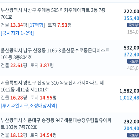
부산광역시 사상구 주례동 595 럭키주례아파트 3동 7층
222,0
701호
155,4
건물
13.34
평 [
17평형
] 토지
7.53
평
국토부
184,0
[공시지가 1~2억]
532,0
울산광역시 남구 신정동 1165-3 울산문수로동문디이스트
372,4
101동 8층804호
국토부
건물
22.61
평 토지
3.87
평
465,0
서울특별시 양천구 신정동 310 목동신시가지아파트 제
1012동 제11층 제1101호
1,582,0
건물
16.28
평 토지
14.95
평
1,012,4
[투기과열지구,조정대상지역]
부산광역시 해운대구 송정동 947 해운대송정우림필유아파
292,0
트 103동 7층702호
204,4
건물
18.12
평 토지
14.54
평
국토부