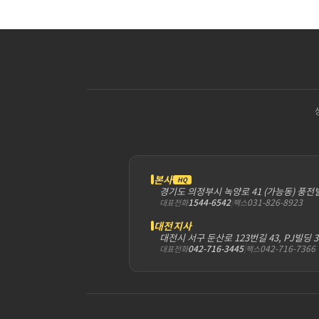
본사
HQ
경기도 의정부시 녹양로 41 (가능동) 풍전
1544-6542
|
031-826-8923
대표전화
팩스
대전지사
대전시 서구 둔산로 123번길 43, PJ빌딩 
042-716-3445
|
042-716-7366
대표전화
팩스