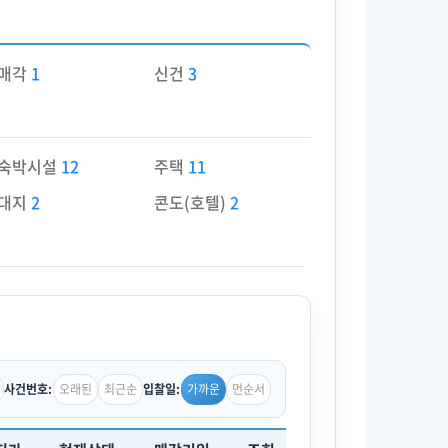
매각
1
신건
3
숙박시설
12
주택
11
대지
2
콘도(호텔)
2
오래된
최근순
가까운
먼순서
사건번호:
입찰일: