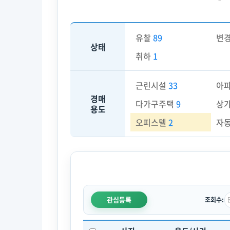
유찰
89
변
상태
취하
1
근린시설
33
아
경매
다가구주택
9
상
용도
오피스텔
2
자
관심등록
조회수: