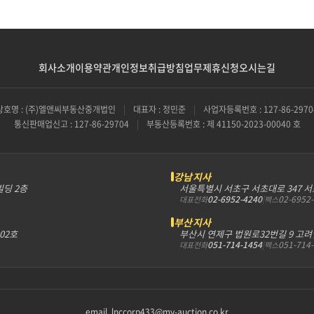
회사소개
이용약관
개인정보취급방침
업무제휴신청
오시는길
상호명 : (주)엘앤씨부동산중개법인
|
대표자 : 정민준
|
사업자등록번호 : 127-86-2970
통신판매업신고 : 127-86-29704
|
부동산등록번호 : 제 41150-2023-00040 호
강남지사
빌딩 2층
서울특별시 서초구 서초대로 347 
02-6952-4240
|
02-6952
대표전화
팩스
부산지사
302호
부산시 연제구 법원로32번길 9 고려
051-714-1454
|
051-714
대표전화
팩스
email. lnccorp433@my-auction.co.kr