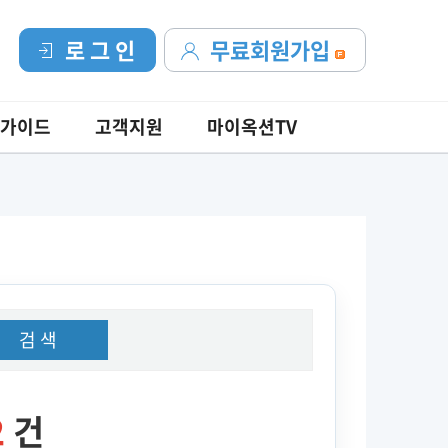
로 그 인
무료회원가입
가이드
고객지원
마이옥션TV
검 색
2
건