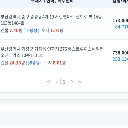
소재지 / 면적 / 특수권리
감정/최
부산광역시 중구 중앙동4가 19 서린엘마르 센트로 뷰 14층
173,00
103동1404호
84,77
건물
7.40
평 [
15평형
] 토지
1.01
평
부산광역시 기장군 기장읍 연화리 375 베스트루이스해밀턴
738,00
오션테라스 10층1201호
253,13
건물
24.13
평 [
38평형
] 토지
8.01
평
1