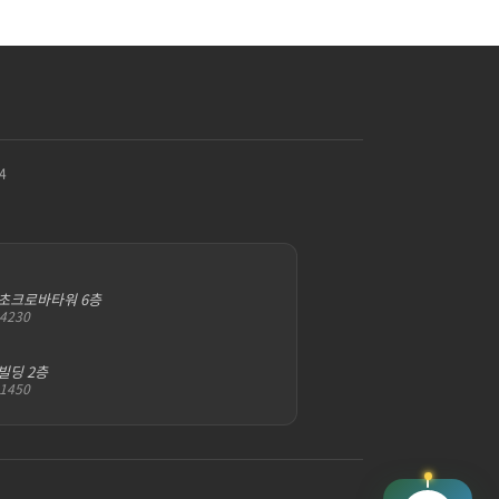
4
서초크로바타워 6층
-4230
빌딩 2층
-1450