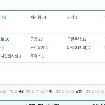
경
43
재진행
14
기각
1
파트
30
공장
20
근린주택
19
가
4
근린상가
4
다세대(빌라)
2
동차관련시설
1
주유소
1
많은순
적은순
많은순
적은순
높은순
낮은순
높은순
낮은순
유찰:
최저가:
감정가: