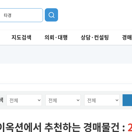
타경
지도검색
의뢰·대행
상담·컨설팅
경매
색
이옥션에서 추천하는 경매물건 :