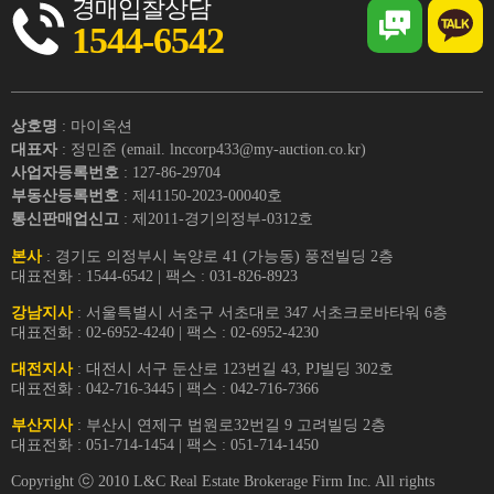
경매입찰상담
1544-6542
상호명
: 마이옥션
대표자
: 정민준 (email. lnccorp433@my-auction.co.kr)
사업자등록번호
: 127-86-29704
부동산등록번호
: 제41150-2023-00040호
통신판매업신고
: 제2011-경기의정부-0312호
본사
: 경기도 의정부시 녹양로 41 (가능동) 풍전빌딩 2층
대표전화 : 1544-6542 | 팩스 : 031-826-8923
강남지사
: 서울특별시 서초구 서초대로 347 서초크로바타워 6층
대표전화 : 02-6952-4240 | 팩스 : 02-6952-4230
대전지사
: 대전시 서구 둔산로 123번길 43, PJ빌딩 302호
대표전화 : 042-716-3445 | 팩스 : 042-716-7366
부산지사
: 부산시 연제구 법원로32번길 9 고려빌딩 2층
대표전화 : 051-714-1454 | 팩스 : 051-714-1450
Copyright ⓒ 2010 L&C Real Estate Brokerage Firm Inc. All rights