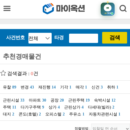
AI
챗봇
검색
사건번호
타경
추천경매물건
검색결과 :
0
건
유찰
89
변경
43
재진행
14
기각
1
매각
1
신건
3
취하
1
근린시설
33
아파트
30
공장
20
근린주택
19
숙박시설
12
주택
11
다가구주택
9
상가
4
근린상가
4
다세대(빌라)
2
대지
2
콘도(호텔)
2
오피스텔
2
주유소
1
자동차관련시설
1
정렬방법 :