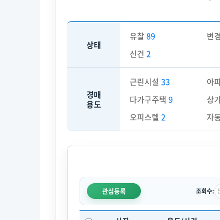
유찰
89
변
상태
신건
2
근린시설
33
아
경매
다가구주택
9
상
용도
오피스텔
2
자
관심등록
조회수: