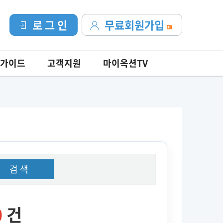
로 그 인
무료회원가입
가이드
고객지원
마이옥션TV
검 색
0
건