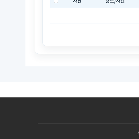
사진
용도/사건