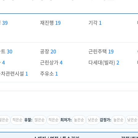
경
39
재진행
19
기각
1
파트
30
공장
20
근린주택
19
가
4
근린상가
4
다세대(빌라)
2
동차관련시설
1
주유소
1
많은순
적은순
많은순
적은순
높은순
낮은순
높은순
낮은순
유찰:
최저가:
감정가: