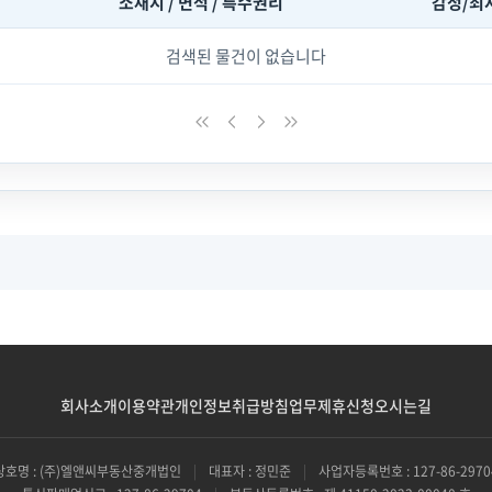
소재지 / 면적 / 특수권리
감정/최
검색된 물건이 없습니다
회사소개
이용약관
개인정보취급방침
업무제휴신청
오시는길
상호명 : (주)엘앤씨부동산중개법인
|
대표자 : 정민준
|
사업자등록번호 : 127-86-2970