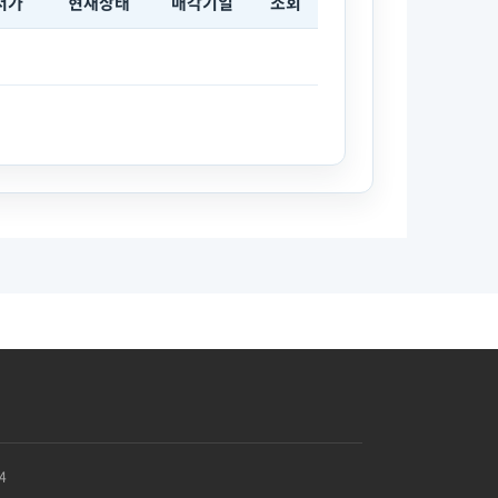
저가
현재상태
매각기일
조회
4