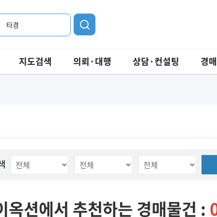
타경
지도검색
의뢰·대행
상담·컨설팅
경매
색
이옥션에서 추천하는 경매물건 :