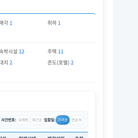
매각
1
취하
1
숙박시설
12
주택
11
대지
2
콘도(호텔)
2
오래된
최근순
가까운
먼순서
사건번호:
입찰일: