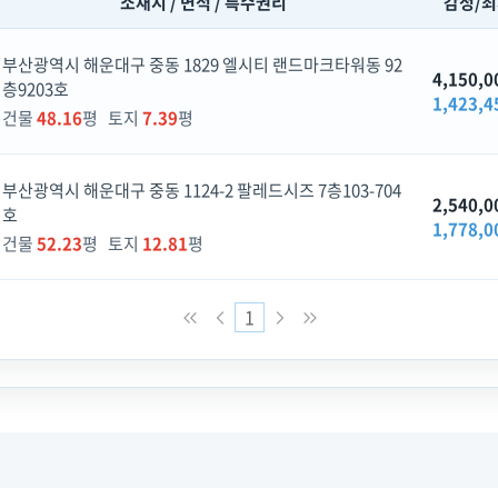
소재지 / 면적 / 특수권리
감정/
부산광역시 해운대구 중동 1829 엘시티 랜드마크타워동 92
4,150,0
층9203호
1,423,4
건물
48.16
평 토지
7.39
평
부산광역시 해운대구 중동 1124-2 팔레드시즈 7층103-704
2,540,0
호
1,778,0
건물
52.23
평 토지
12.81
평
1