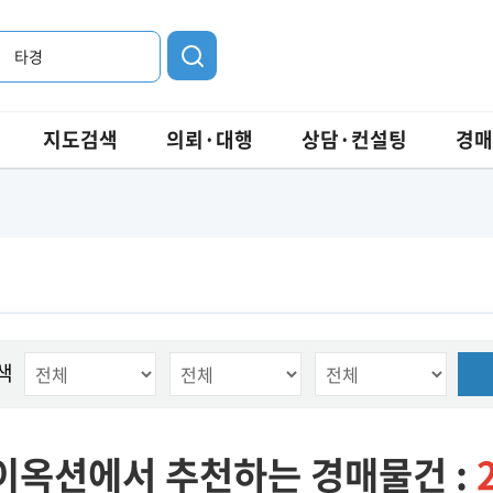
타경
지도검색
의뢰·대행
상담·컨설팅
경매
색
이옥션에서 추천하는 경매물건 :