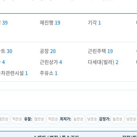
경
39
재진행
19
기각
1
파트
30
공장
20
근린주택
19
가
4
근린상가
4
다세대(빌라)
2
동차관련시설
1
주유소
1
많은순
적은순
많은순
적은순
높은순
낮은순
높은순
낮은순
유찰:
최저가:
감정가: