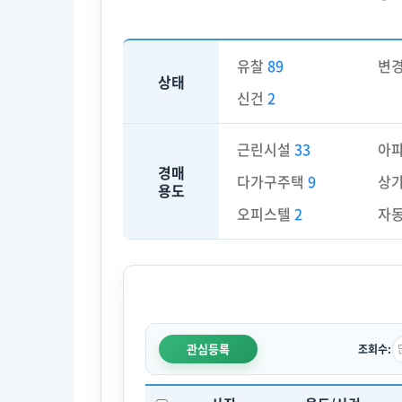
유찰
89
변
상태
신건
2
근린시설
33
아
경매
다가구주택
9
상
용도
오피스텔
2
자
관심등록
조회수: