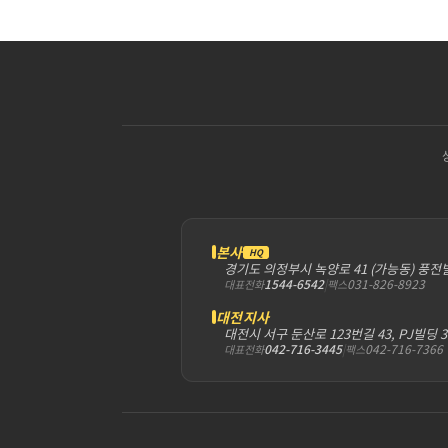
본사
HQ
경기도 의정부시 녹양로 41 (가능동) 풍전
1544-6542
|
031-826-8923
대표전화
팩스
대전지사
대전시 서구 둔산로 123번길 43, PJ빌딩 
042-716-3445
|
042-716-7366
대표전화
팩스