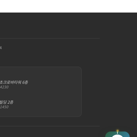
4
서초크로바타워 6층
-4230
빌딩 2층
-1450