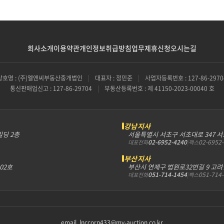
회사소개
이용약관
개인정보취급방침
업무제휴신청
오시는길
상호명 : (주)엘앤씨부동산중개법인
|
대표자 : 정민준
|
사업자등록번호 : 127-86-2970
통신판매업신고 : 127-86-29704
|
부동산등록번호 : 제 41150-2023-00040 호
강남지사
빌딩 2층
서울특별시 서초구 서초대로 347 
02-6952-4240
|
02-6952
대표전화
팩스
부산지사
302호
부산시 연제구 법원로32번길 9 고려
051-714-1454
|
051-714
대표전화
팩스
email. lnccorp433@my-auction.co.kr