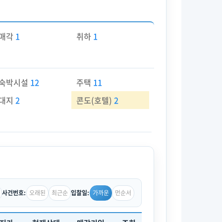
매각
1
취하
1
숙박시설
12
주택
11
대지
2
콘도(호텔)
2
오래된
최근순
가까운
먼순서
사건번호:
입찰일: