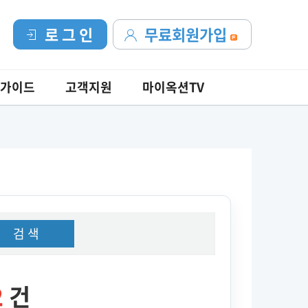
로 그 인
무료회원가입
가이드
고객지원
마이옥션TV
검 색
2
건