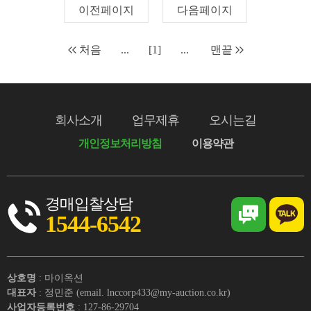
이전페이지
다음페이지
처음
...
[1]
...
맨끝
회사소개
업무제휴
오시는길
개인정보처리방침
이용약관
경매입찰상담
1544-6542
상호명
: 마이옥션
대표자
: 정민준 (email. lnccorp433@my-auction.co.kr)
사업자등록번호
: 127-86-29704