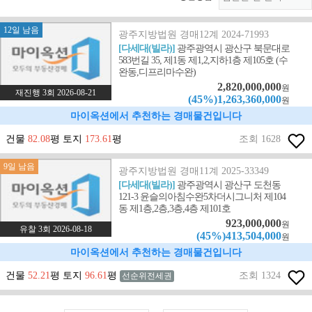
12일 남음
광주지방법원 경매12계 2024-71993
[다세대(빌라)]
광주광역시 광산구 북문대로
583번길 35, 제1동 제1,2,지하1층 제105호 (수
완동,디프리마수완)
2,820,000,000
원
재진행 3회 2026-08-21
(45%)1,263,360,000
원
마이옥션에서 추천하는 경매물건입니다
건물
82.08
평 토지
173.61
평
조회 1628
9일 남음
광주지방법원 경매11계 2025-33349
[다세대(빌라)]
광주광역시 광산구 도천동
121-3 윤슬의아침수완5차더시그니처 제104
동 제1층,2층,3층,4층 제101호
923,000,000
원
유찰 3회 2026-08-18
(45%)413,504,000
원
마이옥션에서 추천하는 경매물건입니다
건물
52.21
평 토지
96.61
평
조회 1324
선순위전세권