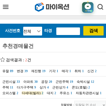
AI
챗봇
검색
사건번호
타경
추천경매물건
검색결과 :
2
건
유찰
89
변경
39
재진행
19
기각
1
매각
1
취하
1
신건
2
근린시설
33
아파트
30
공장
20
근린주택
19
숙박시설
12
주택
11
다가구주택
9
상가
4
근린상가
4
콘도(호텔)
2
오피스텔
2
다세대(빌라)
2
대지
2
주유소
1
자동차관련시설
1
정렬방법 :