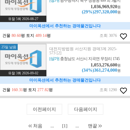
[상가]
광주광역시 북구 청풍동 499 외 3필지
1,036,969,920
원
(29%)297,320,000
원
유찰 5회 2026-08-27
마이옥션에서 추천하는 경매물건입니다
건물
80.60
평 토지
489.14
평
조회 3076
25일 남음
대전지방법원 서산지원 경매3계 2025-
573 [2]
[상가]
충청남도 서산시 지곡면 무장리 1745
1,053,276,600
원
(34%)361,274,000
원
유찰 3회 2026-09-02
마이옥션에서 추천하는 경매물건입니다
건물
160.31
평 토지
277.82
평
조회 1290
이전페이지
다음페이지
처음
...
[1]
...
맨끝