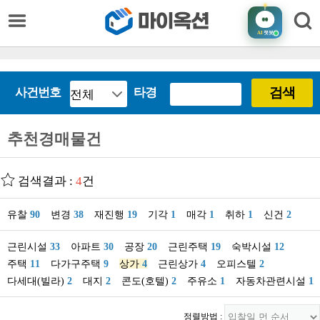
AI
챗봇
검색
사건번호
타경
추천경매물건
검색결과 :
4
건
유찰
90
변경
38
재진행
19
기각
1
매각
1
취하
1
신건
2
근린시설
33
아파트
30
공장
20
근린주택
19
숙박시설
12
주택
11
다가구주택
9
상가
4
근린상가
4
오피스텔
2
다세대(빌라)
2
대지
2
콘도(호텔)
2
주유소
1
자동차관련시설
1
정렬방법 :