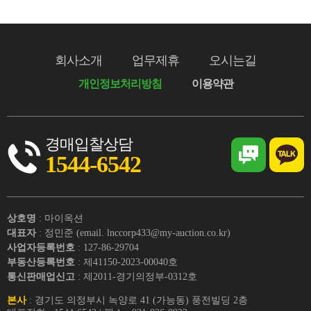
회사소개
업무제휴
오시는길
개인정보처리방침
이용약관
경매입찰상담
1544-6542
상호명
: 마이옥션
대표자
: 정민준 (email. lnccorp433@my-auction.co.kr)
사업자등록번호
: 127-86-29704
부동산등록번호
: 제41150-2023-00040호
통신판매업신고
: 제2011-경기의정부-0312호
본사
: 경기도 의정부시 녹양로 41 (가능동) 풍전빌딩 2층