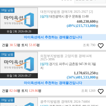
18일 남음
대전지방법원 경매3계 2025-2927 [2]
[상가]
대전광역시 중구 문화동 11-80
440,230,600
원
(49%)215,713,000
원
유찰 2회 2026-08-26
마이옥션에서 추천하는 경매물건입니다
건물
38.52
평 토지
53.85
평
조회 790
19일 남음
의정부지방법원 고양지원 경매14계
2025-3896
[상가]
경기도 파주시 금촌동 947-39 외 3필
지
1,170,651,250
원
유찰 3회 2026-08-27
(34%)401,533,000
원
마이옥션에서 추천하는 경매물건입니다
건물
82.04
평 토지
129.86
평
조회 1269
19일 남음
광주지방법원 경매8계 2024-74404