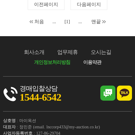
이전페이지
다음페이지
처음
...
[1]
...
맨끝
회사소개
업무제휴
오시는길
개인정보처리방침
이용약관
경매입찰상담
1544-6542
상호명
: 마이옥션
대표자
: 정민준 (email. lnccorp433@my-auction.co.kr)
사업자등록번호
: 127-86-29704