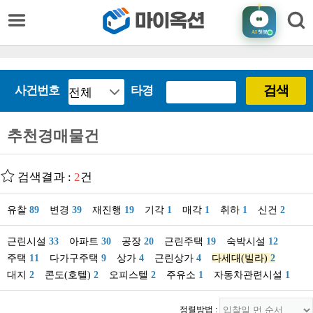
AI
챗봇
검색
사건번호
타경
추천경매물건
검색결과 :
2
건
유찰
89
변경
39
재진행
19
기각
1
매각
1
취하
1
신건
2
근린시설
33
아파트
30
공장
20
근린주택
19
숙박시설
12
주택
11
다가구주택
9
상가
4
근린상가
4
다세대(빌라)
2
대지
2
콘도(호텔)
2
오피스텔
2
주유소
1
자동차관련시설
1
정렬방법 :