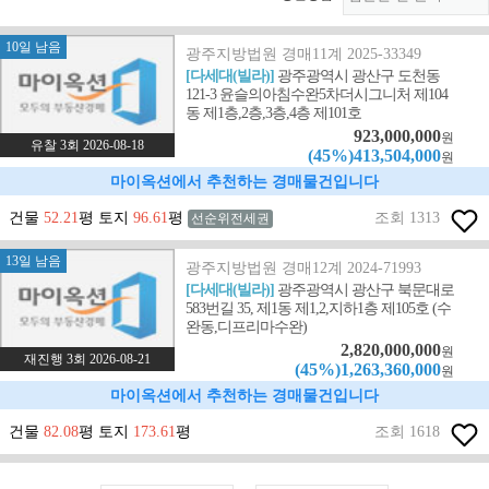
10일 남음
광주지방법원 경매11계 2025-33349
[다세대(빌라)]
광주광역시 광산구 도천동
121-3 윤슬의아침수완5차더시그니처 제104
동 제1층,2층,3층,4층 제101호
923,000,000
원
유찰 3회 2026-08-18
(45%)413,504,000
원
마이옥션에서 추천하는 경매물건입니다
건물
52.21
평 토지
96.61
평
조회 1313
선순위전세권
13일 남음
광주지방법원 경매12계 2024-71993
[다세대(빌라)]
광주광역시 광산구 북문대로
583번길 35, 제1동 제1,2,지하1층 제105호 (수
완동,디프리마수완)
2,820,000,000
원
재진행 3회 2026-08-21
(45%)1,263,360,000
원
마이옥션에서 추천하는 경매물건입니다
건물
82.08
평 토지
173.61
평
조회 1618