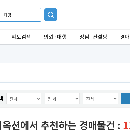
타경
지도검색
의뢰·대행
상담·컨설팅
경매
색
옥션에서 추천하는 경매물건 :
1