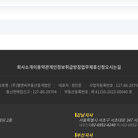
회사소개
이용약관
개인정보취급방침
업무제휴신청
오시는길
상호명 : (주)엘앤씨부동산중개법인
|
대표자 : 정민준
|
사업자등록번호 : 127-86-2970
통신판매업신고 : 127-86-29704
|
부동산등록번호 : 제 41150-2023-00040 호
강남지사
빌딩 2층
서울특별시 서초구 서초대로 347 
02-6952-4240
|
02-6952
대표전화
팩스
부산지사