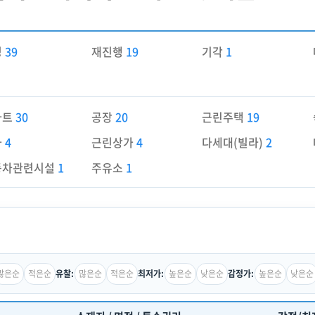
경
39
재진행
19
기각
1
파트
30
공장
20
근린주택
19
가
4
근린상가
4
다세대(빌라)
2
동차관련시설
1
주유소
1
많은순
적은순
많은순
적은순
높은순
낮은순
높은순
낮은순
유찰:
최저가:
감정가: