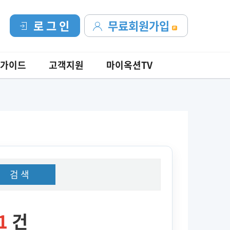
로 그 인
무료회원가입
가이드
고객지원
마이옥션TV
검 색
1
건