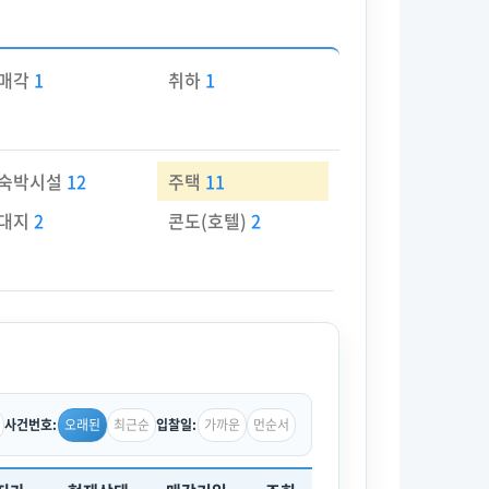
매각
1
취하
1
숙박시설
12
주택
11
대지
2
콘도(호텔)
2
오래된
최근순
가까운
먼순서
사건번호:
입찰일: