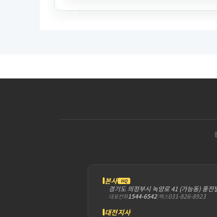
본사
HQ
경기도 의정부시 녹양로 41 (가능동) 풍전
1544-6542
|
031-826-8923
대표전화
팩스
대전지사