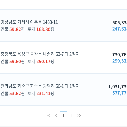
경상남도 거제시 아주동 1488-11
505,33
247,61
건물
59.82
평 토지
168.80
평
충청북도 음성군 금왕읍 내송리 63-7 외 2필지
730,76
299,32
건물
59.60
평 토지
250.17
평
전라남도 화순군 화순읍 광덕리 66-1 외 1필지
1,031,73
577,77
건물
53.62
평 토지
231.41
평
1