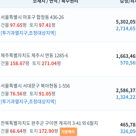
소재지 / 면적 / 특수권리
감정/최
서울특별시 마포구 합정동 436-26
5,302,05
건물
97.65
평 토지
97.41
평
2,714,65
[투기과열지구,조정대상지역]
제주특별자치도 제주시 연동 1285-6
1,663,46
570,56
건물
158.67
평 토지
271.04
평
서울특별시 서대문구 북아현동 1-556
2,586,37
건물
76.56
평 토지
91.05
평
1,324,22
[투기과열지구,조정대상지역]
전북특별자치도 완주군 구이면 계곡리 3-41 외 6필지
465,78
건물
66.64
평 토지
172.90
평
326,05
지분매각