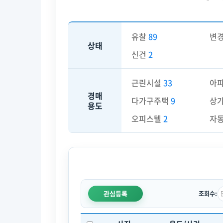
유찰
89
변
상태
신건
2
근린시설
33
아
경매
다가구주택
9
상
용도
오피스텔
2
자
관심등록
조회수: