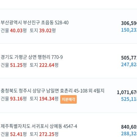
부산광역시 부산진구 초읍동 528-40
306,59
150,23
건물
40.03
평 토지
39.02
평
경기도 가평군 상면 행현리 770-9
505,77
247,82
건물
51.25
평 토지
222.64
평
충청북도 청주시 상당구 남일면 효촌리 45-108 외 4필지
1,071,67
건물
93.16
평 토지
194.34
평
525,11
지분매각
제주특별자치도 서귀포시 상예동 4547-4
840,60
288,32
건물
52.41
평 토지
272.25
평