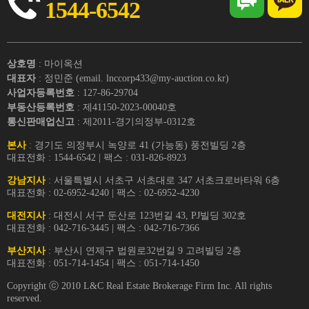
1544-6542
상호명
: 마이옥션
대표자
: 정민준 (email. lnccorp433@my-auction.co.kr)
사업자등록번호
: 127-86-29704
부동산등록번호
: 제41150-2023-00040호
통신판매업신고
: 제2011-경기의정부-0312호
본사
: 경기도 의정부시 녹양로 41 (가능동) 풍전빌딩 2층
대표전화 : 1544-6542 | 팩스 : 031-826-8923
강남지사
: 서울특별시 서초구 서초대로 347 서초크로바타워 6층
대표전화 : 02-6952-4240 | 팩스 : 02-6952-4230
대전지사
: 대전시 서구 둔산로 123번길 43, PJ빌딩 302호
대표전화 : 042-716-3445 | 팩스 : 042-716-7366
부산지사
: 부산시 연제구 법원로32번길 9 고려빌딩 2층
대표전화 : 051-714-1454 | 팩스 : 051-714-1450
Copyright ⓒ 2010 L&C Real Estate Brokerage Firm Inc. All rights
reserved.