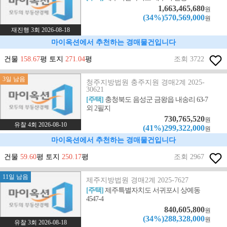
1,663,465,680
원
(34%)570,569,000
원
재진행 3회 2026-08-18
마이옥션에서 추천하는 경매물건입니다
건물
158.67
평 토지
271.04
평
조회 3722
3일 남음
청주지방법원 충주지원 경매2계 2025-
30621
[주택]
충청북도 음성군 금왕읍 내송리 63-7
외 2필지
730,765,520
원
유찰 4회 2026-08-10
(41%)299,322,000
원
마이옥션에서 추천하는 경매물건입니다
건물
59.60
평 토지
250.17
평
조회 2967
11일 남음
제주지방법원 경매2계 2025-7627
[주택]
제주특별자치도 서귀포시 상예동
4547-4
840,605,800
원
(34%)288,328,000
원
유찰 3회 2026-08-18