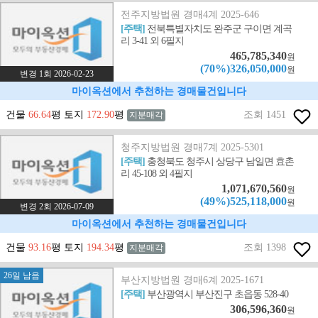
전주지방법원 경매4계 2025-646
[주택]
전북특별자치도 완주군 구이면 계곡
리 3-41 외 6필지
465,785,340
원
(70%)326,050,000
원
변경 1회 2026-02-23
마이옥션에서 추천하는 경매물건입니다
건물
66.64
평 토지
172.90
평
조회 1451
지분매각
청주지방법원 경매7계 2025-5301
[주택]
충청북도 청주시 상당구 남일면 효촌
리 45-108 외 4필지
1,071,670,560
원
(49%)525,118,000
원
변경 2회 2026-07-09
마이옥션에서 추천하는 경매물건입니다
건물
93.16
평 토지
194.34
평
조회 1398
지분매각
26일 남음
부산지방법원 경매6계 2025-1671
[주택]
부산광역시 부산진구 초읍동 528-40
306,596,360
원