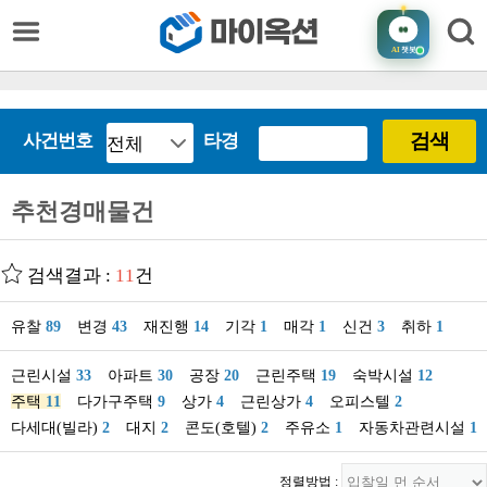
AI
챗봇
검색
사건번호
타경
추천경매물건
검색결과 :
11
건
유찰
89
변경
43
재진행
14
기각
1
매각
1
신건
3
취하
1
근린시설
33
아파트
30
공장
20
근린주택
19
숙박시설
12
주택
11
다가구주택
9
상가
4
근린상가
4
오피스텔
2
다세대(빌라)
2
대지
2
콘도(호텔)
2
주유소
1
자동차관련시설
1
정렬방법 :