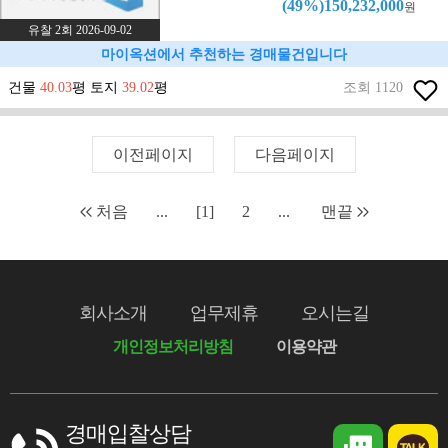
(49%)150,232,000
원
유찰 2회 2026-09-02
마이옥션에서 추천하는 경매물건입니다
건물
40.03
평 토지
39.02
평
조회 1120
이전페이지
다음페이지
처음
...
[1]
2
...
맨끝
회사소개
업무제휴
오시는길
개인정보처리방침
이용약관
경매입찰상담