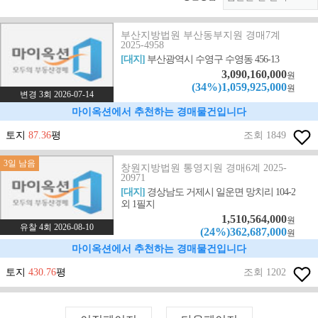
부산지방법원 부산동부지원 경매7계
2025-4958
[대지]
부산광역시 수영구 수영동 456-13
3,090,160,000
원
(34%)1,059,925,000
원
변경 3회 2026-07-14
마이옥션에서 추천하는 경매물건입니다
토지
87.36
평
조회 1849
3일 남음
창원지방법원 통영지원 경매6계 2025-
20971
[대지]
경상남도 거제시 일운면 망치리 104-2
외 1필지
1,510,564,000
원
유찰 4회 2026-08-10
(24%)362,687,000
원
마이옥션에서 추천하는 경매물건입니다
토지
430.76
평
조회 1202