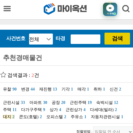
AI
챗봇
검색
사건번호
타경
추천경매물건
검색결과 :
2
건
유찰
90
변경
44
재진행
13
기각
1
매각
1
취하
1
신건
2
근린시설
33
아파트
30
공장
20
근린주택
19
숙박시설
12
주택
11
다가구주택
9
상가
4
근린상가
4
다세대(빌라)
2
대지
2
콘도(호텔)
2
오피스텔
2
주유소
1
자동차관련시설
1
정렬방법 :