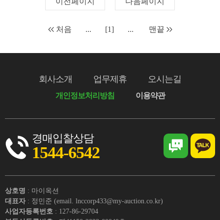
이전페이지
다음페이지
처음
...
[1]
...
맨끝
회사소개
업무제휴
오시는길
개인정보처리방침
이용약관
경매입찰상담
1544-6542
상호명
: 마이옥션
대표자
: 정민준 (email. lnccorp433@my-auction.co.kr)
사업자등록번호
: 127-86-29704