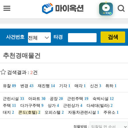
AI
챗봇
검색
사건번호
타경
추천경매물건
검색결과 :
2
건
유찰
89
변경
43
재진행
14
기각
1
매각
1
신건
3
취하
1
근린시설
33
아파트
30
공장
20
근린주택
19
숙박시설
12
주택
11
다가구주택
9
상가
4
근린상가
4
다세대(빌라)
2
대지
2
콘도(호텔)
2
오피스텔
2
자동차관련시설
1
주유소
1
정렬방법 :