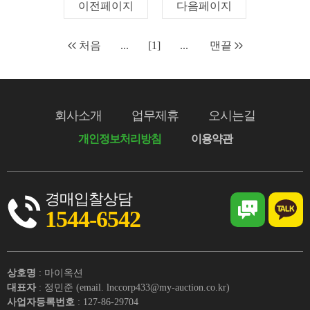
이전페이지
다음페이지
처음
...
[1]
...
맨끝
회사소개
업무제휴
오시는길
개인정보처리방침
이용약관
경매입찰상담
1544-6542
상호명
: 마이옥션
대표자
: 정민준 (email. lnccorp433@my-auction.co.kr)
사업자등록번호
: 127-86-29704