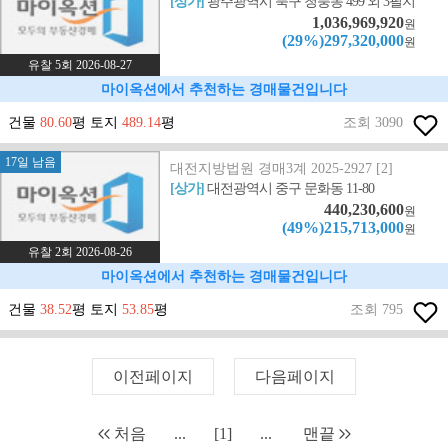
[상가]
광주광역시 북구 청풍동 499 외 3필지
1,036,969,920
원
(29%)297,320,000
원
유찰 5회 2026-08-27
마이옥션에서 추천하는 경매물건입니다
건물
80.60
평 토지
489.14
평
조회 3090
17일 남음
대전지방법원 경매3계 2025-2927 [2]
[상가]
대전광역시 중구 문화동 11-80
440,230,600
원
(49%)215,713,000
원
유찰 2회 2026-08-26
마이옥션에서 추천하는 경매물건입니다
건물
38.52
평 토지
53.85
평
조회 795
이전페이지
다음페이지
처음
...
[1]
...
맨끝