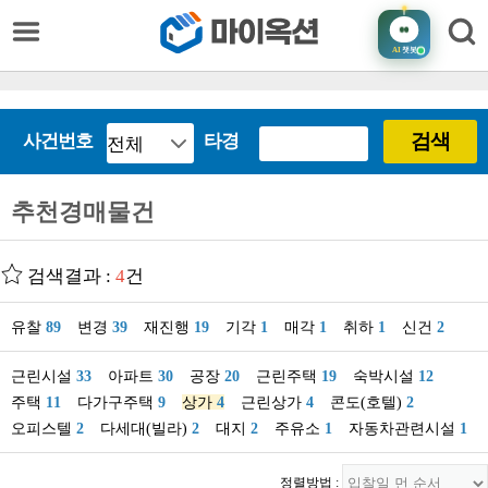
AI
챗봇
검색
사건번호
타경
추천경매물건
검색결과 :
4
건
유찰
89
변경
39
재진행
19
기각
1
매각
1
취하
1
신건
2
근린시설
33
아파트
30
공장
20
근린주택
19
숙박시설
12
주택
11
다가구주택
9
상가
4
근린상가
4
콘도(호텔)
2
오피스텔
2
다세대(빌라)
2
대지
2
주유소
1
자동차관련시설
1
정렬방법 :