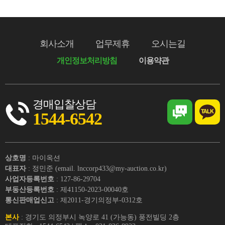
회사소개
업무제휴
오시는길
개인정보처리방침
이용약관
경매입찰상담
1544-6542
상호명
: 마이옥션
대표자
: 정민준 (email. lnccorp433@my-auction.co.kr)
사업자등록번호
: 127-86-29704
부동산등록번호
: 제41150-2023-00040호
통신판매업신고
: 제2011-경기의정부-0312호
본사
: 경기도 의정부시 녹양로 41 (가능동) 풍전빌딩 2층