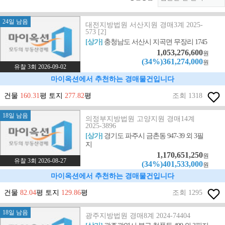
24일 남음
대전지방법원 서산지원 경매3계 2025-
573 [2]
[상가]
충청남도 서산시 지곡면 무장리 1745
1,053,276,600
원
(34%)361,274,000
원
유찰 3회 2026-09-02
마이옥션에서 추천하는 경매물건입니다
건물
160.31
평 토지
277.82
평
조회 1318
18일 남음
의정부지방법원 고양지원 경매14계
2025-3896
[상가]
경기도 파주시 금촌동 947-39 외 3필
지
1,170,651,250
원
유찰 3회 2026-08-27
(34%)401,533,000
원
마이옥션에서 추천하는 경매물건입니다
건물
82.04
평 토지
129.86
평
조회 1295
18일 남음
광주지방법원 경매8계 2024-74404