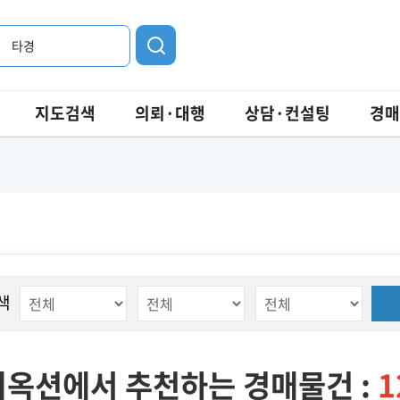
타경
지도검색
의뢰·대행
상담·컨설팅
경매
색
옥션에서 추천하는 경매물건 :
1