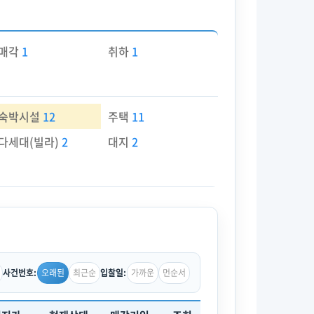
매각
1
취하
1
숙박시설
12
주택
11
다세대(빌라)
2
대지
2
오래된
최근순
가까운
먼순서
사건번호:
입찰일: