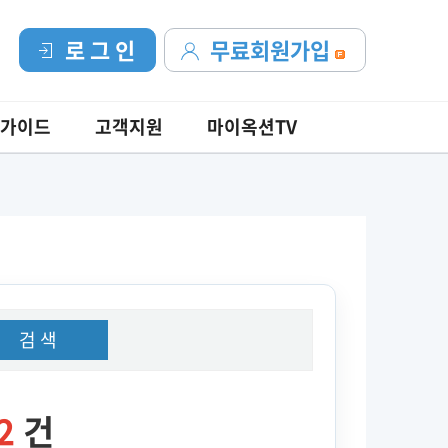
로 그 인
무료회원가입
가이드
고객지원
마이옥션TV
검 색
2
건