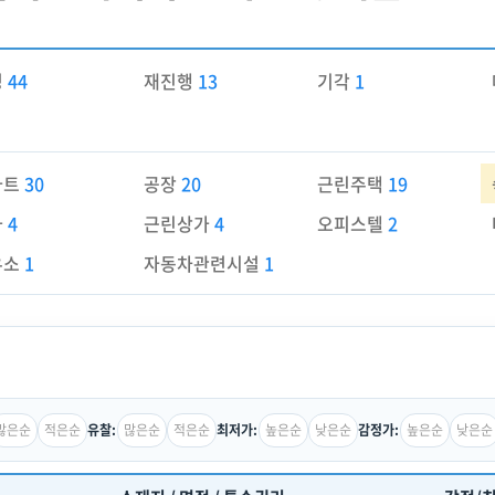
경
44
재진행
13
기각
1
파트
30
공장
20
근린주택
19
가
4
근린상가
4
오피스텔
2
유소
1
자동차관련시설
1
많은순
적은순
많은순
적은순
높은순
낮은순
높은순
낮은순
유찰:
최저가:
감정가: