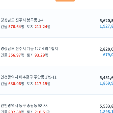
경상남도 진주시 봉곡동 2-4
5,620,
1,927,
건물
576.64
평 토지
211.24
평
경상남도 진주시 계동 127-4 외 1필지
2,828,
679,
건물
356.97
평 토지
93.29
평
인천광역시 미추홀구 주안동 179-11
5,451,
1,869,
건물
630.06
평 토지
117.19
평
인천광역시 동구 송림동 58-38
5,533,
1,898,
건물
802.68
평 토지
210.51
평