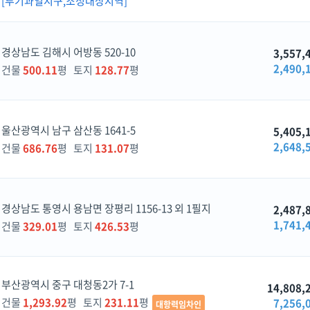
[투기과열지구,조정대상지역]
경상남도 김해시 어방동 520-10
3,557,
2,490,
건물
500.11
평 토지
128.77
평
울산광역시 남구 삼산동 1641-5
5,405,
2,648,
건물
686.76
평 토지
131.07
평
경상남도 통영시 용남면 장평리 1156-13 외 1필지
2,487,
1,741,
건물
329.01
평 토지
426.53
평
부산광역시 중구 대청동2가 7-1
14,808,
건물
1,293.92
평 토지
231.11
평
7,256,
대항력임차인