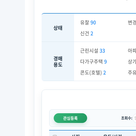
유찰
90
변
상태
신건
2
근린시설
33
아
경매
다가구주택
9
상
용도
콘도(호텔)
2
주
관심등록
조회수: