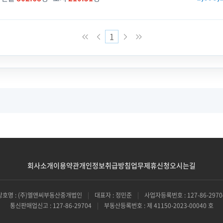
1
회사소개
이용약관
개인정보취급방침
업무제휴신청
오시는길
상호명 : (주)엘앤씨부동산중개법인
|
대표자 : 정민준
|
사업자등록번호 : 127-86-2970
통신판매업신고 : 127-86-29704
|
부동산등록번호 : 제 41150-2023-00040 호