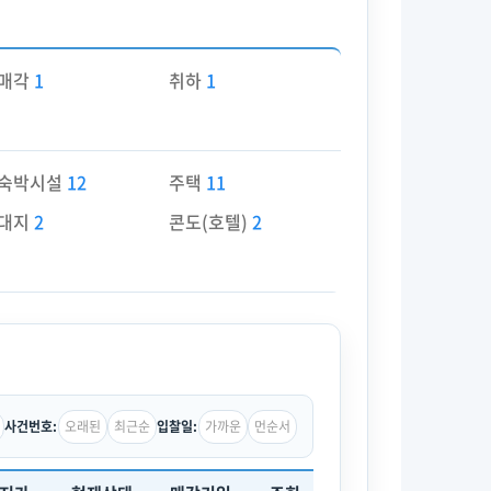
매각
1
취하
1
숙박시설
12
주택
11
대지
2
콘도(호텔)
2
오래된
최근순
가까운
먼순서
사건번호:
입찰일: