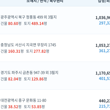
소재지 / 면적 / 특수권리
감정/
광주광역시 북구 청풍동 499 외 3필지
1,036,9
297,3
건물
80.60
평 토지
489.14
평
충청남도 서산시 지곡면 무장리 1745
1,053,2
361,2
건물
160.31
평 토지
277.82
평
경기도 파주시 금촌동 947-39 외 3필지
1,170,6
401,5
건물
82.04
평 토지
129.86
평
대전광역시 중구 문화동 11-80
440,2
215,7
건물
38.52
평 토지
53.85
평