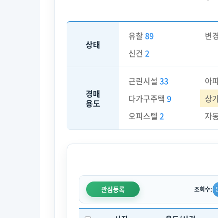
유찰
89
변
상태
신건
2
근린시설
33
아
경매
다가구주택
9
상
용도
오피스텔
2
자
관심등록
조회수: