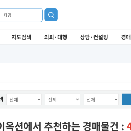
타경
지도검색
의뢰·대행
상담·컨설팅
경매
색
이옥션에서 추천하는 경매물건 :