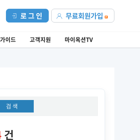
로 그 인
무료회원가입
가이드
고객지원
마이옥션TV
검 색
4
건