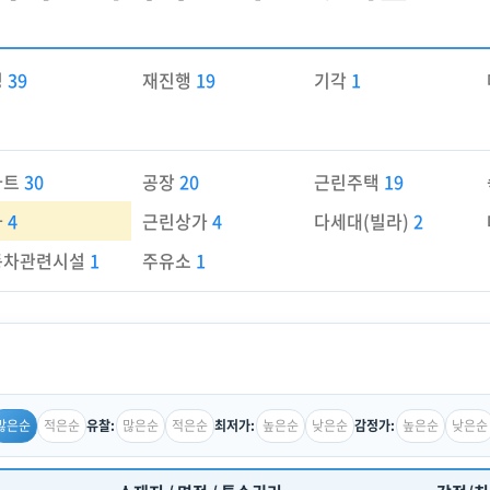
경
39
재진행
19
기각
1
파트
30
공장
20
근린주택
19
가
4
근린상가
4
다세대(빌라)
2
동차관련시설
1
주유소
1
많은순
적은순
많은순
적은순
높은순
낮은순
높은순
낮은순
유찰:
최저가:
감정가: