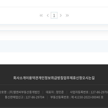
1
회사소개
이용약관
개인정보취급방침
업무제휴신청
오시는길
상호명 : (주)엘앤씨부동산중개법인
|
대표자 : 정민준
|
사업자등록번호 : 127-86-2970
통신판매업신고 : 127-86-29704
|
부동산등록번호 : 제 41150-2023-00040 호