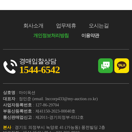
회사소개
업무제휴
오시는길
개인정보처리방침
이용약관
경매입찰상담
1544-6542
상호명
: 마이옥션
대표자
: 정민준 (email. lnccorp433@my-auction.co.kr)
사업자등록번호
: 127-86-29704
부동산등록번호
: 제41150-2023-00040호
통신판매업신고
: 제2011-경기의정부-0312호
본사
: 경기도 의정부시 녹양로 41 (가능동) 풍전빌딩 2층