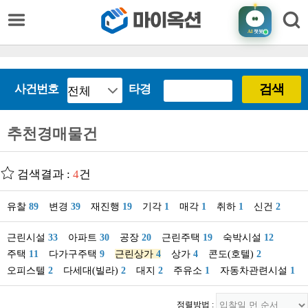
AI
챗봇
검색
사건번호
타경
추천경매물건
검색결과 :
4
건
유찰
89
변경
39
재진행
19
기각
1
매각
1
취하
1
신건
2
근린시설
33
아파트
30
공장
20
근린주택
19
숙박시설
12
주택
11
다가구주택
9
근린상가
4
상가
4
콘도(호텔)
2
오피스텔
2
다세대(빌라)
2
대지
2
주유소
1
자동차관련시설
1
정렬방법 :