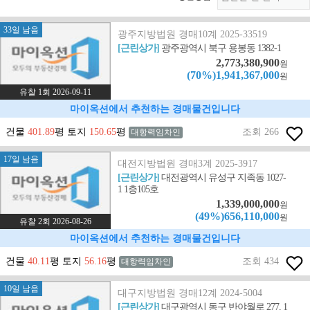
33일 남음
광주지방법원 경매10계 2025-33519
[근린상가]
광주광역시 북구 용봉동 1382-1
2,773,380,900
원
(70%)1,941,367,000
원
유찰 1회 2026-09-11
마이옥션에서 추천하는 경매물건입니다
건물
401.89
평 토지
150.65
평
조회 266
대항력임차인
17일 남음
대전지방법원 경매3계 2025-3917
[근린상가]
대전광역시 유성구 지족동 1027-
1 1층105호
1,339,000,000
원
(49%)656,110,000
원
유찰 2회 2026-08-26
마이옥션에서 추천하는 경매물건입니다
건물
40.11
평 토지
56.16
평
조회 434
대항력임차인
10일 남음
대구지방법원 경매12계 2024-5004
[근린상가]
대구광역시 동구 반야월로 277, 1