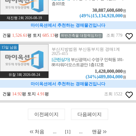
층103호
30,887,608,600
원
(49%)15,134,928,000
원
재진행 2회 2026-08-19
마이옥션에서 추천하는 경매물건입니다
건물
1,526.61
평 토지
685.13
평
조회 779
위반건축물 대항력임차인
15일 남음
부산지방법원 부산동부지원 경매1계
2025-415
[근린상가]
부산광역시 수영구 민락동 181-
88 타워더모스트광안 1층112호
1,428,000,000
원
유찰 3회 2026-08-24
(34%)489,804,000
원
마이옥션에서 추천하는 경매물건입니다
건물
14.92
평 토지
4.91
평
조회 1522
이전페이지
다음페이지
처음
...
[1]
...
맨끝