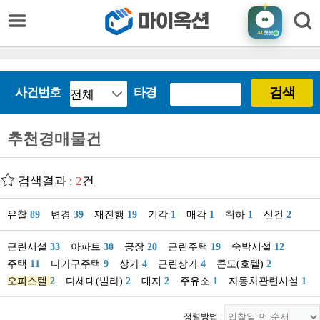
AI
챗봇
검색
사건번호
타경
추천경매물건
검색결과 :
2
건
유찰
89
변경
39
재진행
19
기각
1
매각
1
취하
1
신건
2
근린시설
33
아파트
30
공장
20
근린주택
19
숙박시설
12
주택
11
다가구주택
9
상가
4
근린상가
4
콘도(호텔)
2
오피스텔
2
다세대(빌라)
2
대지
2
주유소
1
자동차관련시설
1
정렬방법 :