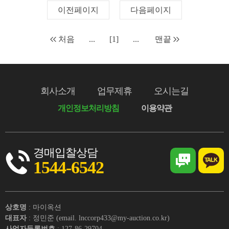
이전페이지
다음페이지
처음
...
[1]
...
맨끝
회사소개
업무제휴
오시는길
개인정보처리방침
이용약관
경매입찰상담
1544-6542
상호명
: 마이옥션
대표자
: 정민준 (email. lnccorp433@my-auction.co.kr)
사업자등록번호
: 127-86-29704