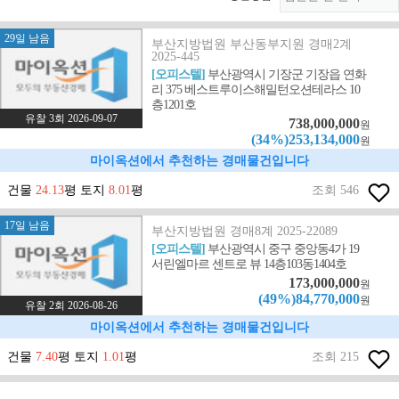
29일 남음
부산지방법원 부산동부지원 경매2계
2025-445
[오피스텔]
부산광역시 기장군 기장읍 연화
리 375 베스트루이스해밀턴오션테라스 10
층1201호
유찰 3회 2026-09-07
738,000,000
원
(34%)253,134,000
원
마이옥션에서 추천하는 경매물건입니다
건물
24.13
평 토지
8.01
평
조회 546
17일 남음
부산지방법원 경매8계 2025-22089
[오피스텔]
부산광역시 중구 중앙동4가 19
서린엘마르 센트로 뷰 14층103동1404호
173,000,000
원
(49%)84,770,000
원
유찰 2회 2026-08-26
마이옥션에서 추천하는 경매물건입니다
건물
7.40
평 토지
1.01
평
조회 215