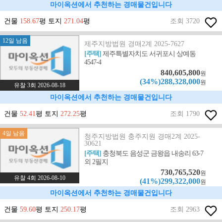
마이옥션에서 추천하는 경매물건입니다
건물
158.67
평 토지
271.04
평
조회 3720
12일 남음
제주지방법원 경매2계 2025-7627
[주택]
제주특별자치도 서귀포시 상예동
4547-4
840,605,800
원
(34%)288,328,000
원
유찰 3회 2026-08-18
마이옥션에서 추천하는 경매물건입니다
건물
52.41
평 토지
272.25
평
조회 1790
4일 남음
청주지방법원 충주지원 경매2계 2025-
30621
[주택]
충청북도 음성군 금왕읍 내송리 63-7
외 2필지
730,765,520
원
유찰 4회 2026-08-10
(41%)299,322,000
원
마이옥션에서 추천하는 경매물건입니다
건물
59.60
평 토지
250.17
평
조회 2963