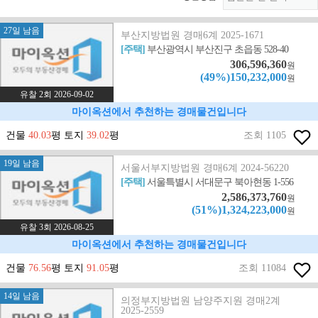
27일 남음
부산지방법원 경매6계 2025-1671
[주택]
부산광역시 부산진구 초읍동 528-40
306,596,360
원
(49%)150,232,000
원
유찰 2회 2026-09-02
마이옥션에서 추천하는 경매물건입니다
건물
40.03
평 토지
39.02
평
조회 1105
19일 남음
서울서부지방법원 경매6계 2024-56220
[주택]
서울특별시 서대문구 북아현동 1-556
2,586,373,760
원
(51%)1,324,223,000
원
유찰 3회 2026-08-25
마이옥션에서 추천하는 경매물건입니다
건물
76.56
평 토지
91.05
평
조회 11084
14일 남음
의정부지방법원 남양주지원 경매2계
2025-2559