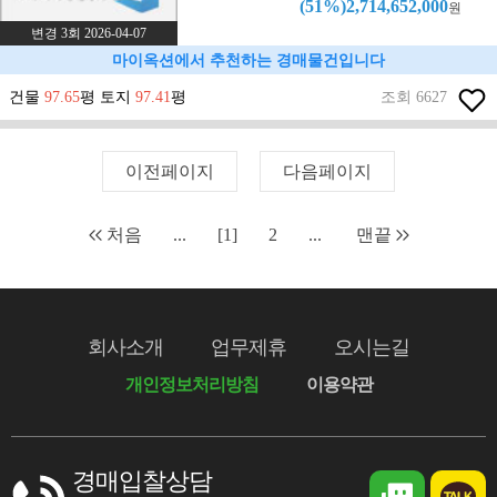
(51%)2,714,652,000
원
변경 3회 2026-04-07
마이옥션에서 추천하는 경매물건입니다
건물
97.65
평 토지
97.41
평
조회 6627
이전페이지
다음페이지
처음
...
[1]
2
...
맨끝
회사소개
업무제휴
오시는길
개인정보처리방침
이용약관
경매입찰상담