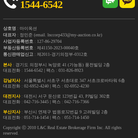
1544-6542
상호명
: 마이옥션
대표자
: 정민준 (email. lnccorp433@my-auction.co.kr)
사업자등록번호
: 127-86-29704
부동산등록번호
: 제41150-2023-00040호
통신판매업신고
: 제2011-경기의정부-0312호
본사
: 경기도 의정부시 녹양로 41 (가능동) 풍전빌딩 2층
대표전화 : 1544-6542 | 팩스 : 031-826-8923
강남지사
: 서울특별시 서초구 서초대로 347 서초크로바타워 6층
대표전화 : 02-6952-4240 | 팩스 : 02-6952-4230
대전지사
: 대전시 서구 둔산로 123번길 43, PJ빌딩 302호
대표전화 : 042-716-3445 | 팩스 : 042-716-7366
부산지사
: 부산시 연제구 법원로32번길 9 고려빌딩 2층
대표전화 : 051-714-1454 | 팩스 : 051-714-1450
Copyright ⓒ 2010 L&C Real Estate Brokerage Firm Inc. All rights
reserved.