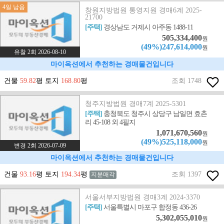
4일 남음
창원지방법원 통영지원 경매6계 2025-
21700
[주택]
경상남도 거제시 아주동 1488-11
505,334,400
원
(49%)247,614,000
원
유찰 2회 2026-08-10
마이옥션에서 추천하는 경매물건입니다
건물
59.82
평 토지
168.80
평
조회 1748
청주지방법원 경매7계 2025-5301
[주택]
충청북도 청주시 상당구 남일면 효촌
리 45-108 외 4필지
1,071,670,560
원
(49%)525,118,000
원
변경 2회 2026-07-09
마이옥션에서 추천하는 경매물건입니다
건물
93.16
평 토지
194.34
평
조회 1397
지분매각
서울서부지방법원 경매3계 2024-3370
[주택]
서울특별시 마포구 합정동 436-26
5,302,055,010
원