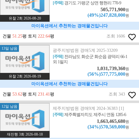
[주택]
경기도 가평군 상면 행현리 770-9
505,771,900
원
(49%)247,828,000
원
유찰 2회 2026-08-20
마이옥션에서 추천하는 경매물건입니다
건물
51.25
평 토지
222.64
평
조회 1606
13일 남음
광주지방법원 경매5계 2025-33209
[주택]
전라남도 화순군 화순읍 광덕리 66-1
외 1필지
1,031,739,360
원
(56%)577,775,000
원
유찰 2회 2026-08-19
마이옥션에서 추천하는 경매물건입니다
건물
53.62
평 토지
231.41
평
조회 343
12일 남음
제주지방법원 경매9계 2024-36383 [1]
[주택]
제주특별자치도 제주시 연동 1285-6
1,663,465,680
원
(34%)570,569,000
원
재진행 3회 2026-08-18