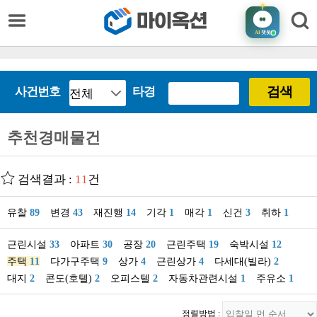
AI
챗봇
검색
사건번호
타경
추천경매물건
검색결과 :
11
건
유찰
89
변경
43
재진행
14
기각
1
매각
1
신건
3
취하
1
근린시설
33
아파트
30
공장
20
근린주택
19
숙박시설
12
주택
11
다가구주택
9
상가
4
근린상가
4
다세대(빌라)
2
대지
2
콘도(호텔)
2
오피스텔
2
자동차관련시설
1
주유소
1
정렬방법 :