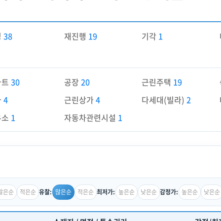
경
38
재진행
19
기각
1
파트
30
공장
20
근린주택
19
가
4
근린상가
4
다세대(빌라)
2
유소
1
자동차관련시설
1
많은순
적은순
많은순
적은순
높은순
낮은순
높은순
낮은순
유찰:
최저가:
감정가: