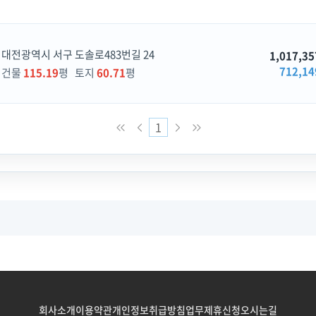
대전광역시 서구 도솔로483번길 24
1,017,35
712,14
건물
115.19
평 토지
60.71
평
1
회사소개
이용약관
개인정보취급방침
업무제휴신청
오시는길