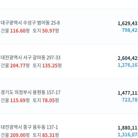
대구광역시 수성구 범어동 25-8
1,629,43
798,42
건물
116.60
평 토지
50.97
평
대전광역시 서구 갈마동 297-33
2,604,42
1,276,16
건물
204.77
평 토지
135.25
평
경기도 의정부시 용현동 157-17
1,477,11
723,78
건물
115.69
평 토지
78.05
평
대전광역시 중구 용두동 137-1
1,880,11
1,316,07
건물
209.00
평 토지
85.31
평