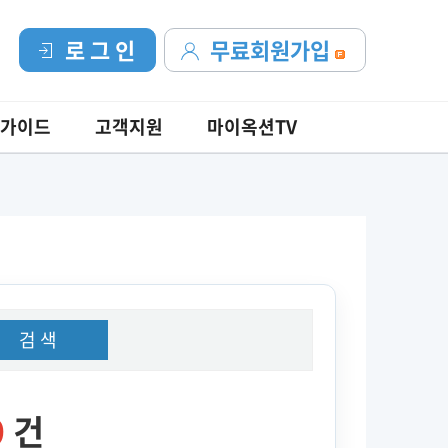
로 그 인
무료회원가입
가이드
고객지원
마이옥션TV
검 색
9
건