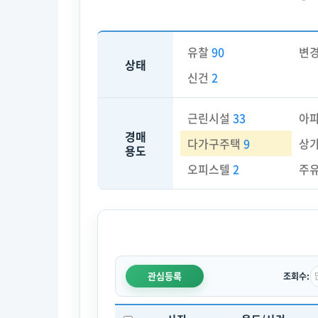
유찰
90
변
상태
신건
2
근린시설
33
아
경매
다가구주택
9
상
용도
오피스텔
2
주
관심등록
조회수: