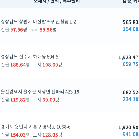
소재지 / 면적 / 특수권리
감정/최
경상남도 창원시 마산합포구 신월동 1-2
565,83
194,08
건물
97.56
평 토지
55.96
평
경상남도 진주시 하대동 604-5
1,923,47
659,75
건물
188.64
평 토지
108.60
평
울산광역시 울주군 서생면 진하리 423-18
682,52
234,10
건물
119.82
평 토지
69.09
평
경기도 용인시 기흥구 영덕동 1068-6
1,920,58
941,08
건물
154.03
평 토지
128.05
평