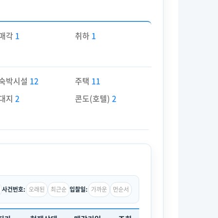
매각
1
취하
1
숙박시설
12
주택
11
대지
2
콘도(호텔)
2
오래된
최근순
가까운
먼순서
사건번호:
입찰일: