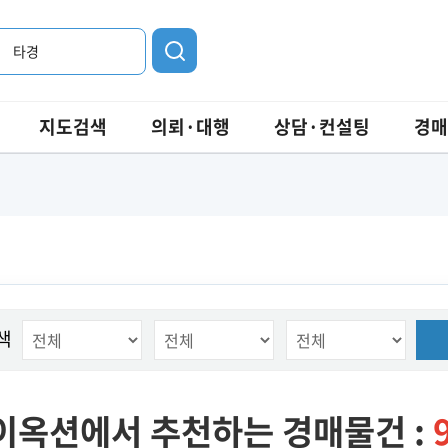
타경
지도검색
의뢰·대행
상담·컨설팅
경매
색
이옥션에서 추천하는 경매물건 :