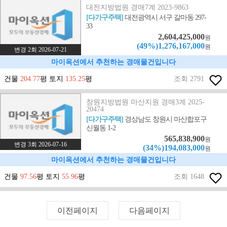
대전지방법원 경매7계 2023-9863
[다가구주택]
대전광역시 서구 갈마동 297-
33
2,604,425,000
원
(49%)1,276,167,000
원
변경 2회 2026-07-21
마이옥션에서 추천하는 경매물건입니다
건물
204.77
평 토지
135.25
평
조회 2791
창원지방법원 마산지원 경매3계 2025-
20474
[다가구주택]
경상남도 창원시 마산합포구
신월동 1-2
565,838,900
원
변경 3회 2026-07-16
(34%)194,083,000
원
마이옥션에서 추천하는 경매물건입니다
건물
97.56
평 토지
55.96
평
조회 1648
이전페이지
다음페이지