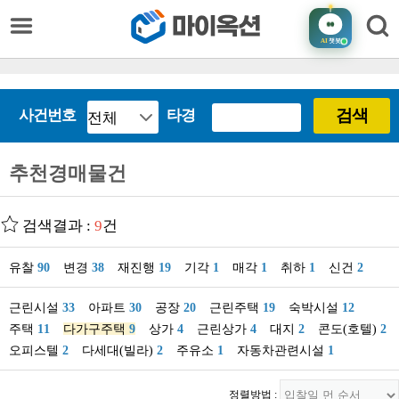
AI
챗봇
검색
사건번호
타경
추천경매물건
검색결과 :
9
건
유찰
90
변경
38
재진행
19
기각
1
매각
1
취하
1
신건
2
근린시설
33
아파트
30
공장
20
근린주택
19
숙박시설
12
주택
11
다가구주택
9
상가
4
근린상가
4
대지
2
콘도(호텔)
2
오피스텔
2
다세대(빌라)
2
주유소
1
자동차관련시설
1
정렬방법 :