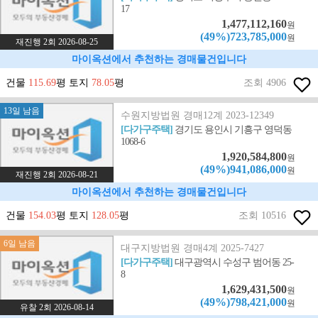
17
1,477,112,160
원
(49%)723,785,000
원
재진행 2회 2026-08-25
마이옥션에서 추천하는 경매물건입니다
건물
115.69
평 토지
78.05
평
조회 4906
13일 남음
수원지방법원 경매12계 2023-12349
[다가구주택]
경기도 용인시 기흥구 영덕동
1068-6
1,920,584,800
원
(49%)941,086,000
원
재진행 2회 2026-08-21
마이옥션에서 추천하는 경매물건입니다
건물
154.03
평 토지
128.05
평
조회 10516
6일 남음
대구지방법원 경매4계 2025-7427
[다가구주택]
대구광역시 수성구 범어동 25-
8
1,629,431,500
원
(49%)798,421,000
원
유찰 2회 2026-08-14