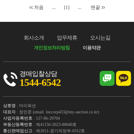
처음
...
[1]
...
맨끝
회사소개
업무제휴
오시는길
개인정보처리방침
이용약관
경매입찰상담
1544-6542
상호명
: 마이옥션
대표자
: 정민준 (email. lnccorp433@my-auction.co.kr)
사업자등록번호
: 127-86-29704
부동산등록번호
: 제41150-2023-00040호
통신판매업신고
: 제2011-경기의정부-0312호