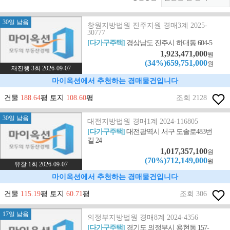
30일 남음
창원지방법원 진주지원 경매3계 2025-
30777
[다가구주택]
경상남도 진주시 하대동 604-5
1,923,471,000
원
(34%)659,751,000
원
재진행 3회 2026-09-07
마이옥션에서 추천하는 경매물건입니다
건물
188.64
평 토지
108.60
평
조회 2128
30일 남음
대전지방법원 경매1계 2024-116805
[다가구주택]
대전광역시 서구 도솔로483번
길 24
1,017,357,100
원
(70%)712,149,000
원
유찰 1회 2026-09-07
마이옥션에서 추천하는 경매물건입니다
건물
115.19
평 토지
60.71
평
조회 306
17일 남음
의정부지방법원 경매8계 2024-4356
[다가구주택]
경기도 의정부시 용현동 157-