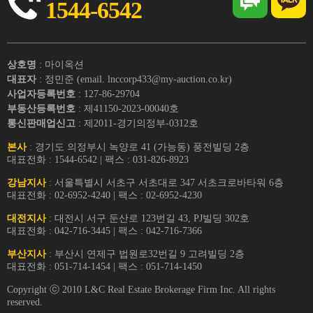
1544-6542
상호명
: 마이옥션
대표자
: 정민준 (email. lnccorp433@my-auction.co.kr)
사업자등록번호
: 127-86-29704
부동산등록번호
: 제41150-2023-00040호
통신판매업신고
: 제2011-경기의정부-0312호
본사
: 경기도 의정부시 녹양로 41 (가능동) 풍전빌딩 2층
대표전화 : 1544-6542 | 팩스 : 031-826-8923
강남지사
: 서울특별시 서초구 서초대로 347 서초크로바타워 6층
대표전화 : 02-6952-4240 | 팩스 : 02-6952-4230
대전지사
: 대전시 서구 둔산로 123번길 43, PJ빌딩 302호
대표전화 : 042-716-3445 | 팩스 : 042-716-7366
부산지사
: 부산시 연제구 법원로32번길 9 고려빌딩 2층
대표전화 : 051-714-1454 | 팩스 : 051-714-1450
Copyright ⓒ 2010 L&C Real Estate Brokerage Firm Inc. All rights
reserved.