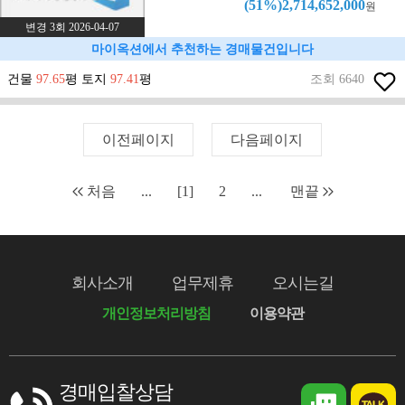
(51%)2,714,652,000
원
변경 3회 2026-04-07
마이옥션에서 추천하는 경매물건입니다
건물
97.65
평 토지
97.41
평
조회 6640
이전페이지
다음페이지
처음
...
[1]
2
...
맨끝
회사소개
업무제휴
오시는길
개인정보처리방침
이용약관
경매입찰상담