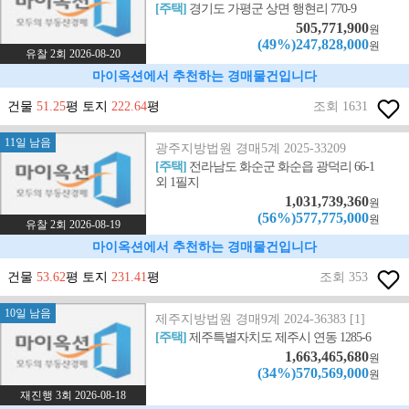
[주택]
경기도 가평군 상면 행현리 770-9
505,771,900
원
(49%)247,828,000
원
유찰 2회 2026-08-20
마이옥션에서 추천하는 경매물건입니다
건물
51.25
평 토지
222.64
평
조회 1631
11일 남음
광주지방법원 경매5계 2025-33209
[주택]
전라남도 화순군 화순읍 광덕리 66-1
외 1필지
1,031,739,360
원
(56%)577,775,000
원
유찰 2회 2026-08-19
마이옥션에서 추천하는 경매물건입니다
건물
53.62
평 토지
231.41
평
조회 353
10일 남음
제주지방법원 경매9계 2024-36383 [1]
[주택]
제주특별자치도 제주시 연동 1285-6
1,663,465,680
원
(34%)570,569,000
원
재진행 3회 2026-08-18