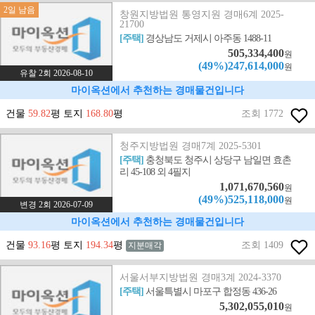
2일 남음
창원지방법원 통영지원 경매6계 2025-
21700
[주택]
경상남도 거제시 아주동 1488-11
505,334,400
원
(49%)247,614,000
원
유찰 2회 2026-08-10
마이옥션에서 추천하는 경매물건입니다
건물
59.82
평 토지
168.80
평
조회 1772
청주지방법원 경매7계 2025-5301
[주택]
충청북도 청주시 상당구 남일면 효촌
리 45-108 외 4필지
1,071,670,560
원
(49%)525,118,000
원
변경 2회 2026-07-09
마이옥션에서 추천하는 경매물건입니다
건물
93.16
평 토지
194.34
평
조회 1409
지분매각
서울서부지방법원 경매3계 2024-3370
[주택]
서울특별시 마포구 합정동 436-26
5,302,055,010
원