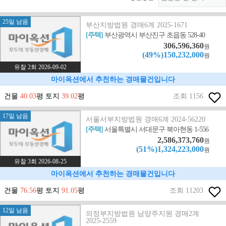
25일 남음
부산지방법원 경매6계 2025-1671
[주택]
부산광역시 부산진구 초읍동 528-40
306,596,360
원
(49%)150,232,000
원
유찰 2회 2026-09-02
마이옥션에서 추천하는 경매물건입니다
건물
40.03
평 토지
39.02
평
조회 1156
17일 남음
서울서부지방법원 경매6계 2024-56220
[주택]
서울특별시 서대문구 북아현동 1-556
2,586,373,760
원
(51%)1,324,223,000
원
유찰 3회 2026-08-25
마이옥션에서 추천하는 경매물건입니다
건물
76.56
평 토지
91.05
평
조회 11203
12일 남음
의정부지방법원 남양주지원 경매2계
2025-2559