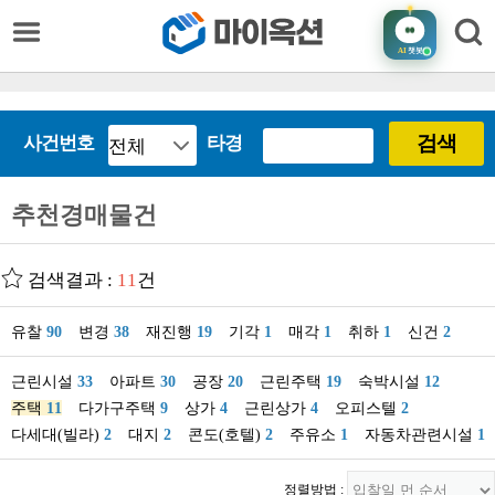
AI
챗봇
검색
사건번호
타경
추천경매물건
검색결과 :
11
건
유찰
90
변경
38
재진행
19
기각
1
매각
1
취하
1
신건
2
근린시설
33
아파트
30
공장
20
근린주택
19
숙박시설
12
주택
11
다가구주택
9
상가
4
근린상가
4
오피스텔
2
다세대(빌라)
2
대지
2
콘도(호텔)
2
주유소
1
자동차관련시설
1
정렬방법 :