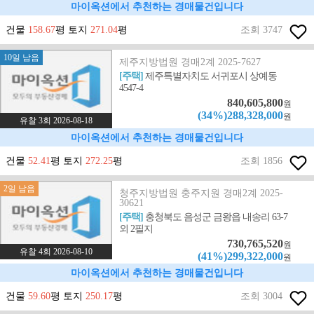
마이옥션에서 추천하는 경매물건입니다
건물
158.67
평 토지
271.04
평
조회 3747
10일 남음
제주지방법원 경매2계 2025-7627
[주택]
제주특별자치도 서귀포시 상예동
4547-4
840,605,800
원
(34%)288,328,000
원
유찰 3회 2026-08-18
마이옥션에서 추천하는 경매물건입니다
건물
52.41
평 토지
272.25
평
조회 1856
2일 남음
청주지방법원 충주지원 경매2계 2025-
30621
[주택]
충청북도 음성군 금왕읍 내송리 63-7
외 2필지
730,765,520
원
유찰 4회 2026-08-10
(41%)299,322,000
원
마이옥션에서 추천하는 경매물건입니다
건물
59.60
평 토지
250.17
평
조회 3004