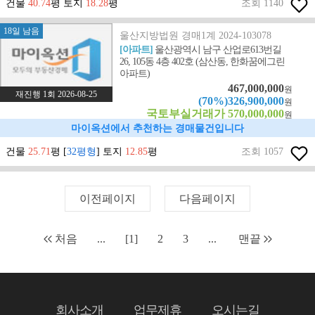
건물
40.74
평 토지
18.28
평
조회 1140
18일 남음
울산지방법원 경매1계 2024-103078
[아파트]
울산광역시 남구 산업로613번길
26, 105동 4층 402호 (삼산동, 한화꿈에그린
아파트)
467,000,000
원
재진행 1회 2026-08-25
(70%)326,900,000
원
국토부실거래가 570,000,000
원
마이옥션에서 추천하는 경매물건입니다
건물
25.71
평 [
32평형
] 토지
12.85
평
조회 1057
이전페이지
다음페이지
처음
...
[1]
2
3
...
맨끝
회사소개
업무제휴
오시는길