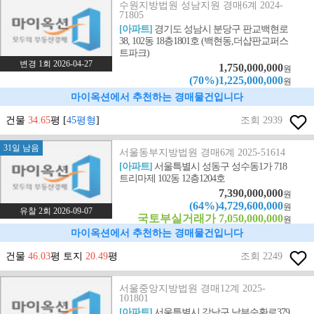
수원지방법원 성남지원 경매6계 2024-
71805
[아파트]
경기도 성남시 분당구 판교백현로
38, 102동 18층1801호 (백현동,더샵판교퍼스
트파크)
변경 1회 2026-04-27
1,750,000,000
원
(70%)1,225,000,000
원
마이옥션에서 추천하는 경매물건입니다
건물
34.65
평 [
45평형
]
조회 2939
31일 남음
서울동부지방법원 경매6계 2025-51614
[아파트]
서울특별시 성동구 성수동1가 718
트리마제 102동 12층1204호
7,390,000,000
원
(64%)4,729,600,000
원
유찰 2회 2026-09-07
국토부실거래가 7,050,000,000
원
마이옥션에서 추천하는 경매물건입니다
건물
46.03
평 토지
20.49
평
조회 2249
서울중앙지방법원 경매12계 2025-
101801
[아파트]
서울특별시 강남구 남부순환로379