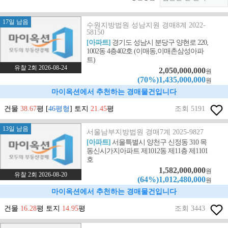
17일 남음
수원지방법원 성남지원 경매8계 2022-
58150
[아파트]
경기도 성남시 분당구 양현로 220,
1002동 4층402호 (이매동,이매촌삼성아파
트)
유찰 2회 2026-08-24
2,050,000,000
원
(70%)1,435,000,000
원
마이옥션에서 추천하는 경매물건입니다
건물
38.67
평 [
46평형
] 토지
21.45
평
조회 5191
13일 남음
서울남부지방법원 경매7계 2025-9827
[아파트]
서울특별시 양천구 신정동 310 목
동신시가지아파트 제1012동 제11층 제1101
호
1,582,000,000
원
유찰 2회 2026-08-20
(64%)1,012,480,000
원
마이옥션에서 추천하는 경매물건입니다
건물
16.28
평 토지
14.95
평
조회 3443