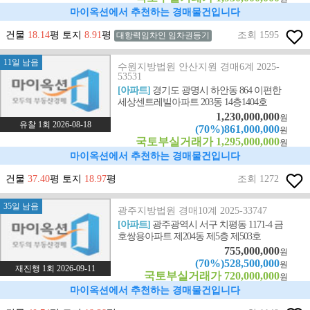
마이옥션에서 추천하는 경매물건입니다
건물
18.14
평 토지
8.91
평
조회 1595
대항력임차인 임차권등기
11일 남음
수원지방법원 안산지원 경매6계 2025-
53531
[아파트]
경기도 광명시 하안동 864 이편한
세상센트레빌아파트 203동 14층1404호
1,230,000,000
원
유찰 1회 2026-08-18
(70%)861,000,000
원
국토부실거래가 1,295,000,000
원
마이옥션에서 추천하는 경매물건입니다
건물
37.40
평 토지
18.97
평
조회 1272
35일 남음
광주지방법원 경매10계 2025-33747
[아파트]
광주광역시 서구 치평동 1171-4 금
호쌍용아파트 제204동 제5층 제503호
755,000,000
원
(70%)528,500,000
원
재진행 1회 2026-09-11
국토부실거래가 720,000,000
원
마이옥션에서 추천하는 경매물건입니다