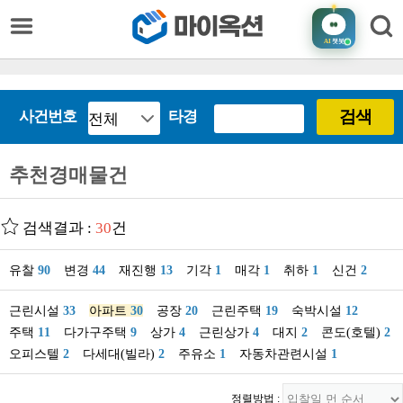
AI
챗봇
검색
사건번호
타경
추천경매물건
검색결과 :
30
건
유찰
90
변경
44
재진행
13
기각
1
매각
1
취하
1
신건
2
근린시설
33
아파트
30
공장
20
근린주택
19
숙박시설
12
주택
11
다가구주택
9
상가
4
근린상가
4
대지
2
콘도(호텔)
2
오피스텔
2
다세대(빌라)
2
주유소
1
자동차관련시설
1
정렬방법 :